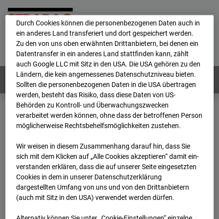
personenbezogene Daten verarbeitet.
Durch Cookies können die personenbezogenen Daten auch in
ein anderes Land transferiert und dort gespeichert werden.
Home
E-Mail
Impressum
Login
Zu den von uns oben erwähnten Drittanbietern, bei denen ein
Datentransfer in ein anderes Land stattfinden kann, zählt
Deutsch
/
English
auch Google LLC mit Sitz in den USA. Die USA gehören zu den
Ländern, die kein angemessenes Datenschutzniveau bieten.
Webcams:
Alle Länder
Sollten die personenbezogenen Daten in die USA übertragen
werden, besteht das Risiko, dass diese Daten von US-
Behörden zu Kontroll- und Überwachungszwecken
verarbeitet werden können, ohne dass der betroffenen Person
Home
Deutschland
möglicherweise Rechtsbehelfsmöglichkeiten zustehen.
BC-132 - BV-Ausbau Bonatzbau -Cam9
Archiv
2026
07
08
07:15
Wir weisen in diesem Zusammenhang darauf hin, dass Sie
sich mit dem Klicken auf „Alle Cookies akzeptieren“ damit ein­
BC-132 - BV-Ausbau
ver­standen erklären, dass die auf unserer Seite eingesetzten
Cookies in dem in unserer Datenschutzerklärung
dargestellten Umfang von uns und von den Drittanbietern
Bonatzbau -Cam9
(auch mit Sitz in den USA) verwendet werden dürfen.
Alternativ können Sie unter „Cookie-Einstellungen“ einzelne