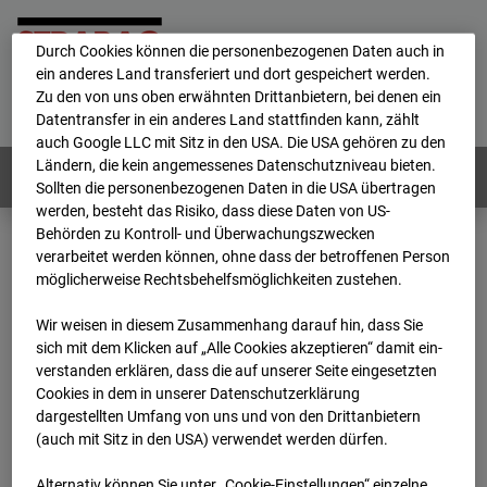
personenbezogene Daten verarbeitet.
Durch Cookies können die personenbezogenen Daten auch in
ein anderes Land transferiert und dort gespeichert werden.
Home
E-Mail
Impressum
Login
Zu den von uns oben erwähnten Drittanbietern, bei denen ein
Datentransfer in ein anderes Land stattfinden kann, zählt
Deutsch
/
English
auch Google LLC mit Sitz in den USA. Die USA gehören zu den
Ländern, die kein angemessenes Datenschutzniveau bieten.
Webcams:
Alle Länder
Sollten die personenbezogenen Daten in die USA übertragen
werden, besteht das Risiko, dass diese Daten von US-
Behörden zu Kontroll- und Überwachungszwecken
verarbeitet werden können, ohne dass der betroffenen Person
Home
Deutschland
möglicherweise Rechtsbehelfsmöglichkeiten zustehen.
BC-132 - BV-Ausbau Bonatzbau -Cam9
Archiv
2026
07
08
07:30
Wir weisen in diesem Zusammenhang darauf hin, dass Sie
sich mit dem Klicken auf „Alle Cookies akzeptieren“ damit ein­
BC-132 - BV-Ausbau
ver­standen erklären, dass die auf unserer Seite eingesetzten
Cookies in dem in unserer Datenschutzerklärung
dargestellten Umfang von uns und von den Drittanbietern
Bonatzbau -Cam9
(auch mit Sitz in den USA) verwendet werden dürfen.
Alternativ können Sie unter „Cookie-Einstellungen“ einzelne