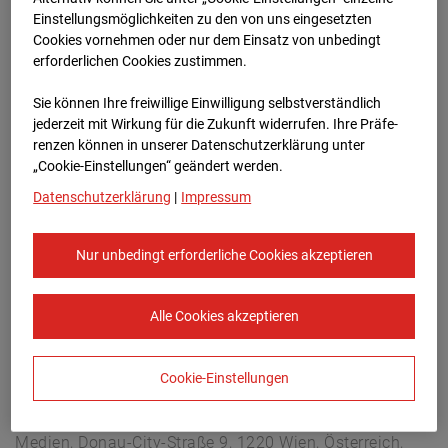
Arnulf Klett Platz, 70173 Stuttgart
Einstellungsmöglichkeiten zu den von uns eingesetzten
Zur Übersicht
Cookies vornehmen oder nur dem Einsatz von unbedingt
erforderlichen Cookies zustimmen.
Archivdatum:
08.07.2026 07:30,
Sie können Ihre freiwillige Einwilligung selbstverständlich
Europe/Berlin
jederzeit mit Wirkung für die Zukunft widerrufen. Ihre Prä­fe­
renzen können in unserer Datenschutzerklärung unter
„Cookie-Einstellungen“ geändert werden.
Datenschutzerklärung
|
Impressum
Nur unbedingt erforderliche Cookies akzeptieren
Alle Cookies akzeptieren
Cookie-Einstellungen
STRABAG SE
Konzern-Kommunikation Internet/Neue
Medien, Donau-City-Straße 9, 1220 Wien, Österreich,