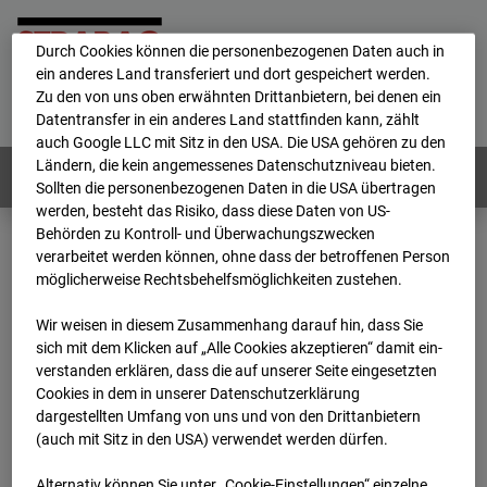
personenbezogene Daten verarbeitet.
Durch Cookies können die personenbezogenen Daten auch in
ein anderes Land transferiert und dort gespeichert werden.
Home
E-Mail
Impressum
Login
Zu den von uns oben erwähnten Drittanbietern, bei denen ein
Datentransfer in ein anderes Land stattfinden kann, zählt
Deutsch
/
English
auch Google LLC mit Sitz in den USA. Die USA gehören zu den
Ländern, die kein angemessenes Datenschutzniveau bieten.
Webcams:
Alle Länder
Sollten die personenbezogenen Daten in die USA übertragen
werden, besteht das Risiko, dass diese Daten von US-
Behörden zu Kontroll- und Überwachungszwecken
verarbeitet werden können, ohne dass der betroffenen Person
Home
Deutschland
möglicherweise Rechtsbehelfsmöglichkeiten zustehen.
BC-132 - BV-Ausbau Bonatzbau -Cam9
Archiv
2026
07
08
14:30
Wir weisen in diesem Zusammenhang darauf hin, dass Sie
sich mit dem Klicken auf „Alle Cookies akzeptieren“ damit ein­
BC-132 - BV-Ausbau
ver­standen erklären, dass die auf unserer Seite eingesetzten
Cookies in dem in unserer Datenschutzerklärung
dargestellten Umfang von uns und von den Drittanbietern
Bonatzbau -Cam9
(auch mit Sitz in den USA) verwendet werden dürfen.
Alternativ können Sie unter „Cookie-Einstellungen“ einzelne