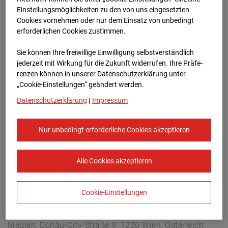
Arnulf Klett Platz, 70173 Stuttgart
Einstellungsmöglichkeiten zu den von uns eingesetzten
Zur Übersicht
Cookies vornehmen oder nur dem Einsatz von unbedingt
erforderlichen Cookies zustimmen.
Archivdatum:
08.07.2026 14:30,
Sie können Ihre freiwillige Einwilligung selbstverständlich
Europe/Berlin
jederzeit mit Wirkung für die Zukunft widerrufen. Ihre Prä­fe­
renzen können in unserer Datenschutzerklärung unter
„Cookie-Einstellungen“ geändert werden.
Datenschutzerklärung
|
Impressum
Nur unbedingt erforderliche Cookies akzeptieren
Alle Cookies akzeptieren
Cookie-Einstellungen
STRABAG SE
Konzern-Kommunikation Internet/Neue
Medien, Donau-City-Straße 9, 1220 Wien, Österreich,