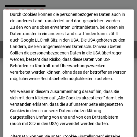
personenbezogene Daten verarbeitet.
Durch Cookies können die personenbezogenen Daten auch in
ein anderes Land transferiert und dort gespeichert werden.
Home
E-Mail
Impressum
Login
Zu den von uns oben erwähnten Drittanbietern, bei denen ein
Datentransfer in ein anderes Land stattfinden kann, zählt
Deutsch
/
English
auch Google LLC mit Sitz in den USA. Die USA gehören zu den
Ländern, die kein angemessenes Datenschutzniveau bieten.
Webcams:
Alle Länder
Sollten die personenbezogenen Daten in die USA übertragen
werden, besteht das Risiko, dass diese Daten von US-
Behörden zu Kontroll- und Überwachungszwecken
verarbeitet werden können, ohne dass der betroffenen Person
Home
Deutschland
möglicherweise Rechtsbehelfsmöglichkeiten zustehen.
BC-132 - BV-Ausbau Bonatzbau -Cam9
Archiv
2026
07
08
14:45
Wir weisen in diesem Zusammenhang darauf hin, dass Sie
sich mit dem Klicken auf „Alle Cookies akzeptieren“ damit ein­
BC-132 - BV-Ausbau
ver­standen erklären, dass die auf unserer Seite eingesetzten
Cookies in dem in unserer Datenschutzerklärung
dargestellten Umfang von uns und von den Drittanbietern
Bonatzbau -Cam9
(auch mit Sitz in den USA) verwendet werden dürfen.
Alternativ können Sie unter „Cookie-Einstellungen“ einzelne