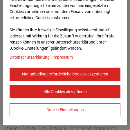
Arnulf Klett Platz, 70173 Stuttgart
Einstellungsmöglichkeiten zu den von uns eingesetzten
Zur Übersicht
Cookies vornehmen oder nur dem Einsatz von unbedingt
erforderlichen Cookies zustimmen.
Archivdatum:
08.07.2026 14:45,
Sie können Ihre freiwillige Einwilligung selbstverständlich
Europe/Berlin
jederzeit mit Wirkung für die Zukunft widerrufen. Ihre Prä­fe­
renzen können in unserer Datenschutzerklärung unter
„Cookie-Einstellungen“ geändert werden.
Datenschutzerklärung
|
Impressum
Nur unbedingt erforderliche Cookies akzeptieren
Alle Cookies akzeptieren
Cookie-Einstellungen
STRABAG SE
Konzern-Kommunikation Internet/Neue
Medien, Donau-City-Straße 9, 1220 Wien, Österreich,