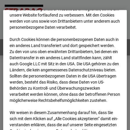
Wir verwenden unterschiedliche Cookies, um Ihnen die best­
mögliche Nutzung unserer Website zu ermöglichen, sowie um
unsere Website fortlaufend zu verbessern. Mit den Cookies
werden von uns sowie von Drittanbietern unter anderem auch
Home
E-Mail
Impressum
Login
personenbezogene Daten verarbeitet.
Deutsch
/
English
Durch Cookies können die personenbezogenen Daten auch in
ein anderes Land transferiert und dort gespeichert werden.
Webcams:
Alle Länder
Zu den von uns oben erwähnten Drittanbietern, bei denen ein
Datentransfer in ein anderes Land stattfinden kann, zählt
auch Google LLC mit Sitz in den USA. Die USA gehören zu den
Ländern, die kein angemessenes Datenschutzniveau bieten.
Home
Deutschland
Sollten die personenbezogenen Daten in die USA übertragen
BC-146 - BV-Neubau STRABAG BMTI Werkstatthalle Garching
werden, besteht das Risiko, dass diese Daten von US-
Archiv
2026
07
08
11:30
Behörden zu Kontroll- und Überwachungszwecken
verarbeitet werden können, ohne dass der betroffenen Person
BC-146 - BV-Neubau
möglicherweise Rechtsbehelfsmöglichkeiten zustehen.
Wir weisen in diesem Zusammenhang darauf hin, dass Sie
STRABAG BMTI
sich mit dem Klicken auf „Alle Cookies akzeptieren“ damit ein­
ver­standen erklären, dass die auf unserer Seite eingesetzten