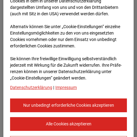
Werkstatthalle
Cookies in dem in unserer Datenschutzerklärung
dargestellten Umfang von uns und von den Drittanbietern
Garching
(auch mit Sitz in den USA) verwendet werden dürfen.
Alternativ können Sie unter „Cookie-Einstellungen“ einzelne
Robert-Bosch-Straße 10, 85378 Garching
Einstellungsmöglichkeiten zu den von uns eingesetzten
Cookies vornehmen oder nur dem Einsatz von unbedingt
Zur Übersicht
erforderlichen Cookies zustimmen.
Archivdatum:
08.07.2026 11:30,
Sie können Ihre freiwillige Einwilligung selbstverständlich
Europe/Berlin
jederzeit mit Wirkung für die Zukunft widerrufen. Ihre Prä­fe­
renzen können in unserer Datenschutzerklärung unter
„Cookie-Einstellungen“ geändert werden.
Datenschutzerklärung
|
Impressum
Nur unbedingt erforderliche Cookies akzeptieren
Alle Cookies akzeptieren