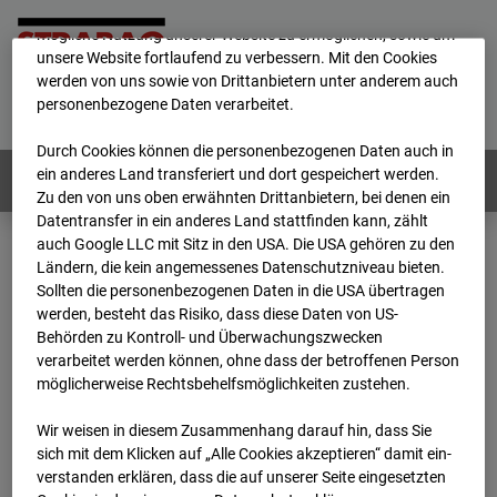
Wir verwenden unterschiedliche Cookies, um Ihnen die best­
mögliche Nutzung unserer Website zu ermöglichen, sowie um
unsere Website fortlaufend zu verbessern. Mit den Cookies
werden von uns sowie von Drittanbietern unter anderem auch
Home
E-Mail
Impressum
Login
personenbezogene Daten verarbeitet.
Deutsch
/
English
Durch Cookies können die personenbezogenen Daten auch in
ein anderes Land transferiert und dort gespeichert werden.
Webcams:
Alle Länder
Zu den von uns oben erwähnten Drittanbietern, bei denen ein
Datentransfer in ein anderes Land stattfinden kann, zählt
auch Google LLC mit Sitz in den USA. Die USA gehören zu den
Ländern, die kein angemessenes Datenschutzniveau bieten.
Home
Deutschland
Sollten die personenbezogenen Daten in die USA übertragen
BC-146 - BV-Neubau STRABAG BMTI Werkstatthalle Garching
werden, besteht das Risiko, dass diese Daten von US-
Archiv
2026
07
08
11:45
Behörden zu Kontroll- und Überwachungszwecken
verarbeitet werden können, ohne dass der betroffenen Person
BC-146 - BV-Neubau
möglicherweise Rechtsbehelfsmöglichkeiten zustehen.
Wir weisen in diesem Zusammenhang darauf hin, dass Sie
STRABAG BMTI
sich mit dem Klicken auf „Alle Cookies akzeptieren“ damit ein­
ver­standen erklären, dass die auf unserer Seite eingesetzten