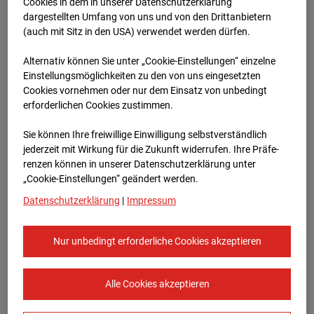
Werkstatthalle
Cookies in dem in unserer Datenschutzerklärung
dargestellten Umfang von uns und von den Drittanbietern
Garching
(auch mit Sitz in den USA) verwendet werden dürfen.
Alternativ können Sie unter „Cookie-Einstellungen“ einzelne
Robert-Bosch-Straße 10, 85378 Garching
Einstellungsmöglichkeiten zu den von uns eingesetzten
Cookies vornehmen oder nur dem Einsatz von unbedingt
Zur Übersicht
erforderlichen Cookies zustimmen.
Archivdatum:
08.07.2026 11:45,
Sie können Ihre freiwillige Einwilligung selbstverständlich
Europe/Berlin
jederzeit mit Wirkung für die Zukunft widerrufen. Ihre Prä­fe­
renzen können in unserer Datenschutzerklärung unter
„Cookie-Einstellungen“ geändert werden.
Datenschutzerklärung
|
Impressum
Nur unbedingt erforderliche Cookies akzeptieren
Alle Cookies akzeptieren