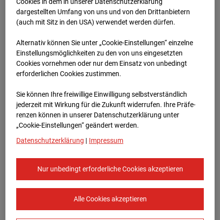
Werkstatthalle
Cookies in dem in unserer Datenschutzerklärung
dargestellten Umfang von uns und von den Drittanbietern
Garching
(auch mit Sitz in den USA) verwendet werden dürfen.
Alternativ können Sie unter „Cookie-Einstellungen“ einzelne
Robert-Bosch-Straße 10, 85378 Garching
Einstellungsmöglichkeiten zu den von uns eingesetzten
Cookies vornehmen oder nur dem Einsatz von unbedingt
Zur Übersicht
erforderlichen Cookies zustimmen.
Archivdatum:
08.07.2026 12:30,
Sie können Ihre freiwillige Einwilligung selbstverständlich
Europe/Berlin
jederzeit mit Wirkung für die Zukunft widerrufen. Ihre Prä­fe­
renzen können in unserer Datenschutzerklärung unter
„Cookie-Einstellungen“ geändert werden.
Datenschutzerklärung
|
Impressum
Nur unbedingt erforderliche Cookies akzeptieren
Alle Cookies akzeptieren