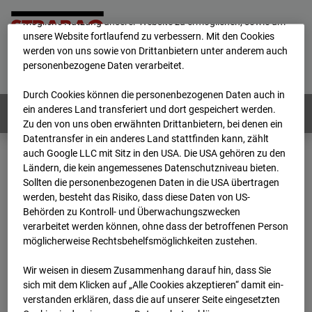
Wir verwenden unterschiedliche Cookies, um Ihnen die best­
mögliche Nutzung unserer Website zu ermöglichen, sowie um
unsere Website fortlaufend zu verbessern. Mit den Cookies
werden von uns sowie von Drittanbietern unter anderem auch
Home
E-Mail
Impressum
Login
personenbezogene Daten verarbeitet.
Deutsch
/
English
Durch Cookies können die personenbezogenen Daten auch in
ein anderes Land transferiert und dort gespeichert werden.
Webcams:
Alle Länder
Zu den von uns oben erwähnten Drittanbietern, bei denen ein
Datentransfer in ein anderes Land stattfinden kann, zählt
auch Google LLC mit Sitz in den USA. Die USA gehören zu den
Ländern, die kein angemessenes Datenschutzniveau bieten.
Home
Deutschland
Sollten die personenbezogenen Daten in die USA übertragen
BC-146 - BV-Neubau STRABAG BMTI Werkstatthalle Garching
werden, besteht das Risiko, dass diese Daten von US-
Archiv
2026
07
08
12:30
Behörden zu Kontroll- und Überwachungszwecken
verarbeitet werden können, ohne dass der betroffenen Person
BC-146 - BV-Neubau
möglicherweise Rechtsbehelfsmöglichkeiten zustehen.
Wir weisen in diesem Zusammenhang darauf hin, dass Sie
STRABAG BMTI
sich mit dem Klicken auf „Alle Cookies akzeptieren“ damit ein­
ver­standen erklären, dass die auf unserer Seite eingesetzten