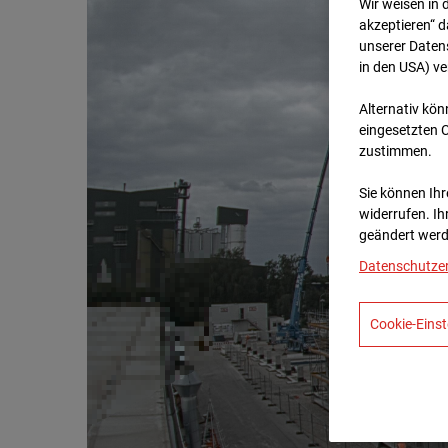
Wir weisen in 
akzeptieren“ d
unserer Daten
in den USA) v
Alternativ kön
eingesetzten 
zustimmen.
Sie können Ihre
widerrufen. Ih
geändert werd
Datenschutze
Cookie-Einst