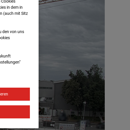
e Cookies
ies in dem in
n (auch mit Sitz
zu den von uns
ookies
Zukunft
nstellungen“
ieren