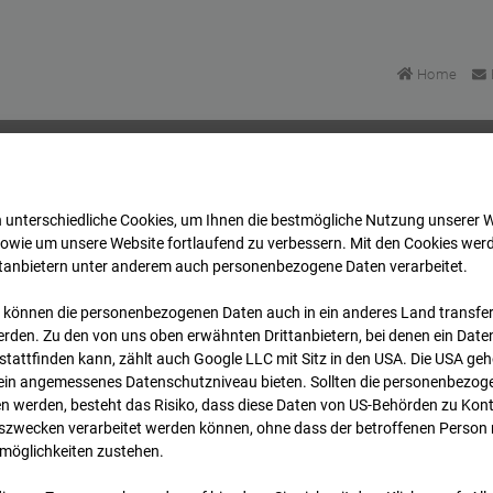
Home
 unterschiedliche Cookies, um Ihnen die best­mögliche Nutzung unserer 
 STRABAG BMTI Werkstatthalle Garching
Archiv
2026
sowie um unsere Website fortlaufend zu verbessern. Mit den Cookies wer
ttanbietern unter anderem auch personenbezogene Daten verarbeitet.
 können die personenbezogenen Daten auch in ein anderes Land transferi
 STRABAG BMTI Werkstat
rden. Zu den von uns oben erwähnten Drittanbietern, bei denen ein Daten
tattfinden kann, zählt auch Google LLC mit Sitz in den USA. Die USA ge
kein angemessenes Datenschutzniveau bieten. Sollten die personenbezoge
ng
n werden, besteht das Risiko, dass diese Daten von US-Behörden zu Kontr
wecken verarbeitet werden können, ohne dass der betroffenen Person
möglichkeiten zustehen.
Archi
Übersicht