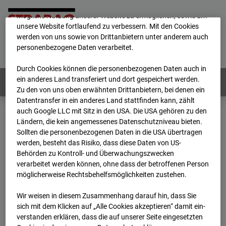
Wir verwenden unterschiedliche Cookies, um Ihnen die best­
mögliche Nutzung unserer Website zu ermöglichen, sowie um
unsere Website fortlaufend zu verbessern. Mit den Cookies
werden von uns sowie von Drittanbietern unter anderem auch
Home
E-Mail
Impressum
Login
personenbezogene Daten verarbeitet.
Deutsch
/
English
Durch Cookies können die personenbezogenen Daten auch in
ein anderes Land transferiert und dort gespeichert werden.
Webcams:
Alle Länder
Zu den von uns oben erwähnten Drittanbietern, bei denen ein
Datentransfer in ein anderes Land stattfinden kann, zählt
auch Google LLC mit Sitz in den USA. Die USA gehören zu den
Ländern, die kein angemessenes Datenschutzniveau bieten.
Home
Deutschland
Sollten die personenbezogenen Daten in die USA übertragen
BC-146 - BV-Neubau STRABAG BMTI Werkstatthalle Garching
werden, besteht das Risiko, dass diese Daten von US-
Archiv
2026
07
08
13:00
Behörden zu Kontroll- und Überwachungszwecken
verarbeitet werden können, ohne dass der betroffenen Person
BC-146 - BV-Neubau
möglicherweise Rechtsbehelfsmöglichkeiten zustehen.
Wir weisen in diesem Zusammenhang darauf hin, dass Sie
STRABAG BMTI
sich mit dem Klicken auf „Alle Cookies akzeptieren“ damit ein­
ver­standen erklären, dass die auf unserer Seite eingesetzten