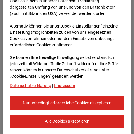
Werkstatthalle
Cookies in dem in unserer Datenschutzerklärung
dargestellten Umfang von uns und von den Drittanbietern
Garching
(auch mit Sitz in den USA) verwendet werden dürfen.
Alternativ können Sie unter „Cookie-Einstellungen“ einzelne
Robert-Bosch-Straße 10, 85378 Garching
Einstellungsmöglichkeiten zu den von uns eingesetzten
Cookies vornehmen oder nur dem Einsatz von unbedingt
Zur Übersicht
erforderlichen Cookies zustimmen.
Archivdatum:
08.07.2026 13:00,
Sie können Ihre freiwillige Einwilligung selbstverständlich
Europe/Berlin
jederzeit mit Wirkung für die Zukunft widerrufen. Ihre Prä­fe­
renzen können in unserer Datenschutzerklärung unter
„Cookie-Einstellungen“ geändert werden.
Datenschutzerklärung
|
Impressum
Nur unbedingt erforderliche Cookies akzeptieren
Alle Cookies akzeptieren