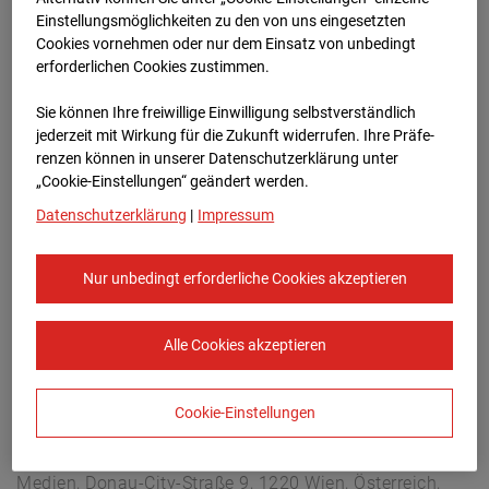
Lastenstraße 3, 5020 Salzburg
Einstellungsmöglichkeiten zu den von uns eingesetzten
Zur Übersicht
Cookies vornehmen oder nur dem Einsatz von unbedingt
erforderlichen Cookies zustimmen.
Archivdatum:
08.07.2026 06:30,
Sie können Ihre freiwillige Einwilligung selbstverständlich
Europe/Vienna
jederzeit mit Wirkung für die Zukunft widerrufen. Ihre Prä­fe­
renzen können in unserer Datenschutzerklärung unter
„Cookie-Einstellungen“ geändert werden.
Datenschutzerklärung
|
Impressum
Nur unbedingt erforderliche Cookies akzeptieren
Alle Cookies akzeptieren
Cookie-Einstellungen
STRABAG SE
Konzern-Kommunikation Internet/Neue
Medien, Donau-City-Straße 9, 1220 Wien, Österreich,