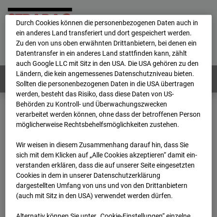
personenbezogene Daten verarbeitet.
Durch Cookies können die personenbezogenen Daten auch in
ein anderes Land transferiert und dort gespeichert werden.
Home
E-Mail
Impressum
Login
Zu den von uns oben erwähnten Drittanbietern, bei denen ein
Datentransfer in ein anderes Land stattfinden kann, zählt
Deutsch
/
English
auch Google LLC mit Sitz in den USA. Die USA gehören zu den
Ländern, die kein angemessenes Datenschutzniveau bieten.
Webcams:
Alle Länder
Sollten die personenbezogenen Daten in die USA übertragen
werden, besteht das Risiko, dass diese Daten von US-
Behörden zu Kontroll- und Überwachungszwecken
verarbeitet werden können, ohne dass der betroffenen Person
Home
Österreich
möglicherweise Rechtsbehelfsmöglichkeiten zustehen.
BC-191 - BV-ÖBB Lastenstraße
Archiv
2026
07
08
06:30
Wir weisen in diesem Zusammenhang darauf hin, dass Sie
sich mit dem Klicken auf „Alle Cookies akzeptieren“ damit ein­
BC-191 - BV-ÖBB
ver­standen erklären, dass die auf unserer Seite eingesetzten
Cookies in dem in unserer Datenschutzerklärung
dargestellten Umfang von uns und von den Drittanbietern
Lastenstraße
(auch mit Sitz in den USA) verwendet werden dürfen.
Alternativ können Sie unter „Cookie-Einstellungen“ einzelne