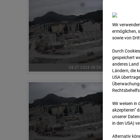
Wir verwenden
ermöglichen, 
sowie von Dri
Durch Cookies
gespeichert we
anderes Land s
08.07.2026 06:00
Ländern, die 
USA übertrage
Überwachungsz
Rechtsbehelfs
Wir weisen in 
akzeptieren“ d
unserer Daten
in den USA) v
Alternativ kön