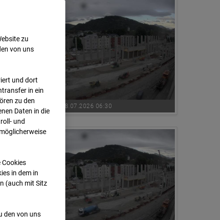
Website zu
den von uns
ert und dort
transfer in ein
hören zu den
08.07.2026 06:30
nen Daten in die
oll- und
 möglicherweise
e Cookies
ies in dem in
n (auch mit Sitz
zu den von uns