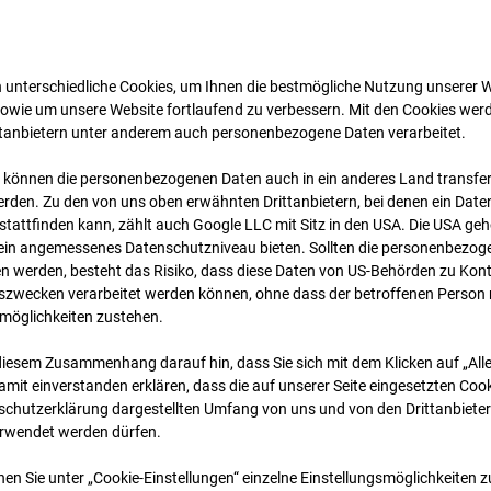
 unterschiedliche Cookies, um Ihnen die best­mögliche Nutzung unserer 
sowie um unsere Website fortlaufend zu verbessern. Mit den Cookies wer
ttanbietern unter anderem auch personenbezogene Daten verarbeitet.
 können die personenbezogenen Daten auch in ein anderes Land transferi
rden. Zu den von uns oben erwähnten Drittanbietern, bei denen ein Daten
tattfinden kann, zählt auch Google LLC mit Sitz in den USA. Die USA ge
08.07.2026 06:15
kein angemessenes Datenschutzniveau bieten. Sollten die personenbezoge
n werden, besteht das Risiko, dass diese Daten von US-Behörden zu Kontr
wecken verarbeitet werden können, ohne dass der betroffenen Person
möglichkeiten zustehen.
diesem Zusammenhang darauf hin, dass Sie sich mit dem Klicken auf „All
amit ein­ver­standen erklären, dass die auf unserer Seite eingesetzten Cook
schutzerklärung dargestellten Umfang von uns und von den Drittanbieter
erwendet werden dürfen.
nen Sie unter „Cookie-Einstellungen“ einzelne Einstellungsmöglichkeiten 