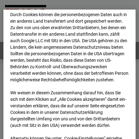
personenbezogene Daten verarbeitet.
Durch Cookies können die personenbezogenen Daten auch in
ein anderes Land transferiert und dort gespeichert werden.
Home
E-Mail
Impressum
Login
Zu den von uns oben erwähnten Drittanbietern, bei denen ein
Datentransfer in ein anderes Land stattfinden kann, zählt
Deutsch
/
English
auch Google LLC mit Sitz in den USA. Die USA gehören zu den
Ländern, die kein angemessenes Datenschutzniveau bieten.
Webcams:
Alle Länder
Sollten die personenbezogenen Daten in die USA übertragen
werden, besteht das Risiko, dass diese Daten von US-
Behörden zu Kontroll- und Überwachungszwecken
verarbeitet werden können, ohne dass der betroffenen Person
Home
Österreich
möglicherweise Rechtsbehelfsmöglichkeiten zustehen.
BC-191 - BV-ÖBB Lastenstraße
Archiv
2026
07
08
08:15
Wir weisen in diesem Zusammenhang darauf hin, dass Sie
sich mit dem Klicken auf „Alle Cookies akzeptieren“ damit ein­
BC-191 - BV-ÖBB
ver­standen erklären, dass die auf unserer Seite eingesetzten
Cookies in dem in unserer Datenschutzerklärung
dargestellten Umfang von uns und von den Drittanbietern
Lastenstraße
(auch mit Sitz in den USA) verwendet werden dürfen.
Alternativ können Sie unter „Cookie-Einstellungen“ einzelne