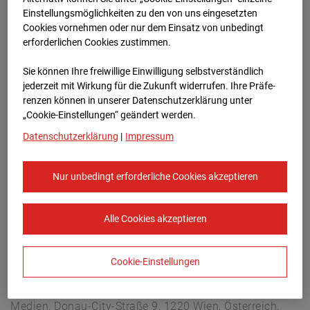
Lastenstraße 3, 5020 Salzburg
Einstellungsmöglichkeiten zu den von uns eingesetzten
Zur Übersicht
Cookies vornehmen oder nur dem Einsatz von unbedingt
erforderlichen Cookies zustimmen.
Archivdatum:
08.07.2026 08:15,
Sie können Ihre freiwillige Einwilligung selbstverständlich
Europe/Vienna
jederzeit mit Wirkung für die Zukunft widerrufen. Ihre Prä­fe­
renzen können in unserer Datenschutzerklärung unter
„Cookie-Einstellungen“ geändert werden.
Datenschutzerklärung
|
Impressum
Nur unbedingt erforderliche Cookies akzeptieren
Alle Cookies akzeptieren
Cookie-Einstellungen
STRABAG SE
Konzern-Kommunikation Internet/Neue
Medien, Donau-City-Straße 9, 1220 Wien, Österreich,