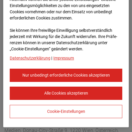
Lastenstraße 3, 5020 Salzburg
Einstellungsmöglichkeiten zu den von uns eingesetzten
Zur Übersicht
Cookies vornehmen oder nur dem Einsatz von unbedingt
erforderlichen Cookies zustimmen.
Archivdatum:
08.07.2026 11:00,
Sie können Ihre freiwillige Einwilligung selbstverständlich
Europe/Vienna
jederzeit mit Wirkung für die Zukunft widerrufen. Ihre Prä­fe­
renzen können in unserer Datenschutzerklärung unter
„Cookie-Einstellungen“ geändert werden.
Datenschutzerklärung
|
Impressum
Nur unbedingt erforderliche Cookies akzeptieren
Alle Cookies akzeptieren
Cookie-Einstellungen
STRABAG SE
Konzern-Kommunikation Internet/Neue
Medien, Donau-City-Straße 9, 1220 Wien, Österreich,