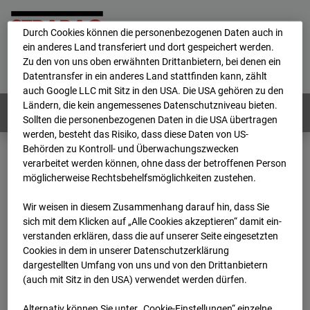
personenbezogene Daten verarbeitet.
Durch Cookies können die personenbezogenen Daten auch in
ein anderes Land transferiert und dort gespeichert werden.
Home
E-Mail
Impressum
Login
Zu den von uns oben erwähnten Drittanbietern, bei denen ein
Datentransfer in ein anderes Land stattfinden kann, zählt
Deutsch
/
English
auch Google LLC mit Sitz in den USA. Die USA gehören zu den
Ländern, die kein angemessenes Datenschutzniveau bieten.
Webcams:
Alle Länder
Sollten die personenbezogenen Daten in die USA übertragen
werden, besteht das Risiko, dass diese Daten von US-
Behörden zu Kontroll- und Überwachungszwecken
verarbeitet werden können, ohne dass der betroffenen Person
Home
Österreich
möglicherweise Rechtsbehelfsmöglichkeiten zustehen.
BC-191 - BV-ÖBB Lastenstraße
Archiv
2026
07
08
11:00
Wir weisen in diesem Zusammenhang darauf hin, dass Sie
sich mit dem Klicken auf „Alle Cookies akzeptieren“ damit ein­
BC-191 - BV-ÖBB
ver­standen erklären, dass die auf unserer Seite eingesetzten
Cookies in dem in unserer Datenschutzerklärung
dargestellten Umfang von uns und von den Drittanbietern
Lastenstraße
(auch mit Sitz in den USA) verwendet werden dürfen.
Alternativ können Sie unter „Cookie-Einstellungen“ einzelne