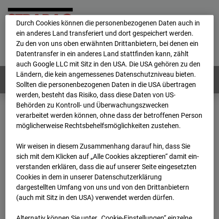
personenbezogene Daten verarbeitet.
Durch Cookies können die personenbezogenen Daten auch in
ein anderes Land transferiert und dort gespeichert werden.
Home
E-Mail
Impressum
Login
Zu den von uns oben erwähnten Drittanbietern, bei denen ein
Datentransfer in ein anderes Land stattfinden kann, zählt
Deutsch
/
English
auch Google LLC mit Sitz in den USA. Die USA gehören zu den
Ländern, die kein angemessenes Datenschutzniveau bieten.
Webcams:
Alle Länder
Sollten die personenbezogenen Daten in die USA übertragen
werden, besteht das Risiko, dass diese Daten von US-
Behörden zu Kontroll- und Überwachungszwecken
verarbeitet werden können, ohne dass der betroffenen Person
Home
Österreich
möglicherweise Rechtsbehelfsmöglichkeiten zustehen.
BC-191 - BV-ÖBB Lastenstraße
Archiv
2026
07
08
11:45
Wir weisen in diesem Zusammenhang darauf hin, dass Sie
sich mit dem Klicken auf „Alle Cookies akzeptieren“ damit ein­
BC-191 - BV-ÖBB
ver­standen erklären, dass die auf unserer Seite eingesetzten
Cookies in dem in unserer Datenschutzerklärung
dargestellten Umfang von uns und von den Drittanbietern
Lastenstraße
(auch mit Sitz in den USA) verwendet werden dürfen.
Alternativ können Sie unter „Cookie-Einstellungen“ einzelne