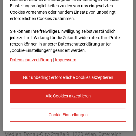
Lastenstraße 3, 5020 Salzburg
Einstellungsmöglichkeiten zu den von uns eingesetzten
Zur Übersicht
Cookies vornehmen oder nur dem Einsatz von unbedingt
erforderlichen Cookies zustimmen.
Archivdatum:
08.07.2026 11:45,
Sie können Ihre freiwillige Einwilligung selbstverständlich
Europe/Vienna
jederzeit mit Wirkung für die Zukunft widerrufen. Ihre Prä­fe­
renzen können in unserer Datenschutzerklärung unter
„Cookie-Einstellungen“ geändert werden.
Datenschutzerklärung
|
Impressum
Nur unbedingt erforderliche Cookies akzeptieren
Alle Cookies akzeptieren
Cookie-Einstellungen
STRABAG SE
Konzern-Kommunikation Internet/Neue
Medien, Donau-City-Straße 9, 1220 Wien, Österreich,