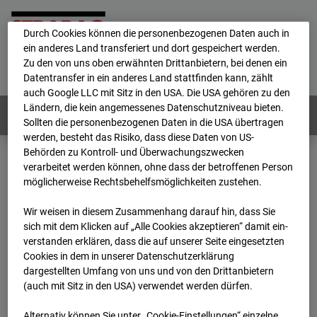
personenbezogene Daten verarbeitet.
Durch Cookies können die personenbezogenen Daten auch in
ein anderes Land transferiert und dort gespeichert werden.
Home
E-Mail
Impressum
Login
Zu den von uns oben erwähnten Drittanbietern, bei denen ein
Datentransfer in ein anderes Land stattfinden kann, zählt
Deutsch
/
English
auch Google LLC mit Sitz in den USA. Die USA gehören zu den
Ländern, die kein angemessenes Datenschutzniveau bieten.
Webcams:
Alle Länder
Sollten die personenbezogenen Daten in die USA übertragen
werden, besteht das Risiko, dass diese Daten von US-
Behörden zu Kontroll- und Überwachungszwecken
verarbeitet werden können, ohne dass der betroffenen Person
Home
Österreich
möglicherweise Rechtsbehelfsmöglichkeiten zustehen.
BC-191 - BV-ÖBB Lastenstraße
Archiv
2026
07
08
14:45
Wir weisen in diesem Zusammenhang darauf hin, dass Sie
sich mit dem Klicken auf „Alle Cookies akzeptieren“ damit ein­
BC-191 - BV-ÖBB
ver­standen erklären, dass die auf unserer Seite eingesetzten
Cookies in dem in unserer Datenschutzerklärung
dargestellten Umfang von uns und von den Drittanbietern
Lastenstraße
(auch mit Sitz in den USA) verwendet werden dürfen.
Alternativ können Sie unter „Cookie-Einstellungen“ einzelne