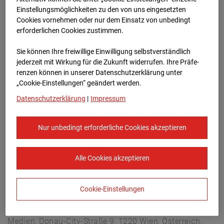
Lastenstraße 3, 5020 Salzburg
Einstellungsmöglichkeiten zu den von uns eingesetzten
Zur Übersicht
Cookies vornehmen oder nur dem Einsatz von unbedingt
erforderlichen Cookies zustimmen.
Archivdatum:
08.07.2026 14:45,
Sie können Ihre freiwillige Einwilligung selbstverständlich
Europe/Vienna
jederzeit mit Wirkung für die Zukunft widerrufen. Ihre Prä­fe­
renzen können in unserer Datenschutzerklärung unter
„Cookie-Einstellungen“ geändert werden.
Datenschutzerklärung
|
Impressum
Nur unbedingt erforderliche Cookies akzeptieren
Alle Cookies akzeptieren
Cookie-Einstellungen
STRABAG SE
Konzern-Kommunikation Internet/Neue
Medien, Donau-City-Straße 9, 1220 Wien, Österreich,