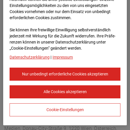
Lastenstraße 3, 5020 Salzburg
Einstellungsmöglichkeiten zu den von uns eingesetzten
Zur Übersicht
Cookies vornehmen oder nur dem Einsatz von unbedingt
erforderlichen Cookies zustimmen.
Archivdatum:
08.07.2026 18:15,
Sie können Ihre freiwillige Einwilligung selbstverständlich
Europe/Vienna
jederzeit mit Wirkung für die Zukunft widerrufen. Ihre Prä­fe­
renzen können in unserer Datenschutzerklärung unter
„Cookie-Einstellungen“ geändert werden.
Datenschutzerklärung
|
Impressum
Nur unbedingt erforderliche Cookies akzeptieren
Alle Cookies akzeptieren
Cookie-Einstellungen
STRABAG SE
Konzern-Kommunikation Internet/Neue
Medien, Donau-City-Straße 9, 1220 Wien, Österreich,