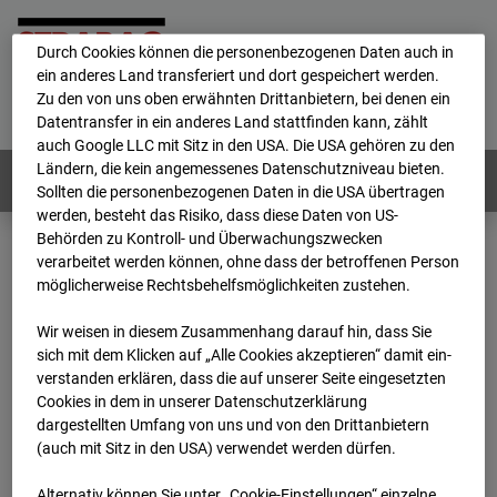
personenbezogene Daten verarbeitet.
Durch Cookies können die personenbezogenen Daten auch in
ein anderes Land transferiert und dort gespeichert werden.
Home
E-Mail
Impressum
Login
Zu den von uns oben erwähnten Drittanbietern, bei denen ein
Datentransfer in ein anderes Land stattfinden kann, zählt
Deutsch
/
English
auch Google LLC mit Sitz in den USA. Die USA gehören zu den
Ländern, die kein angemessenes Datenschutzniveau bieten.
Webcams:
Alle Länder
Sollten die personenbezogenen Daten in die USA übertragen
werden, besteht das Risiko, dass diese Daten von US-
Behörden zu Kontroll- und Überwachungszwecken
verarbeitet werden können, ohne dass der betroffenen Person
Home
Österreich
möglicherweise Rechtsbehelfsmöglichkeiten zustehen.
BC-191 - BV-ÖBB Lastenstraße
Archiv
2026
07
08
18:15
Wir weisen in diesem Zusammenhang darauf hin, dass Sie
sich mit dem Klicken auf „Alle Cookies akzeptieren“ damit ein­
BC-191 - BV-ÖBB
ver­standen erklären, dass die auf unserer Seite eingesetzten
Cookies in dem in unserer Datenschutzerklärung
dargestellten Umfang von uns und von den Drittanbietern
Lastenstraße
(auch mit Sitz in den USA) verwendet werden dürfen.
Alternativ können Sie unter „Cookie-Einstellungen“ einzelne