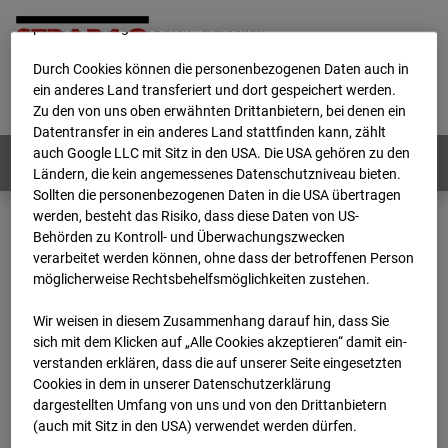
werden von uns sowie von Drittanbietern unter anderem auch
personenbezogene Daten verarbeitet.
Durch Cookies können die personenbezogenen Daten auch in
Home
E-Mail
Impressum
Login
ein anderes Land transferiert und dort gespeichert werden.
Zu den von uns oben erwähnten Drittanbietern, bei denen ein
Deutsch
/
English
Datentransfer in ein anderes Land stattfinden kann, zählt
auch Google LLC mit Sitz in den USA. Die USA gehören zu den
Webcams:
Alle Länder
Ländern, die kein angemessenes Datenschutzniveau bieten.
Sollten die personenbezogenen Daten in die USA übertragen
werden, besteht das Risiko, dass diese Daten von US-
Behörden zu Kontroll- und Überwachungszwecken
Home
Deutschland
verarbeitet werden können, ohne dass der betroffenen Person
BC-120 - BV W2 Campus BT 1-3
Archiv
möglicherweise Rechtsbehelfsmöglichkeiten zustehen.
2026
07
08
08:05
Wir weisen in diesem Zusammenhang darauf hin, dass Sie
BC-120 - BV W2
sich mit dem Klicken auf „Alle Cookies akzeptieren“ damit ein­
ver­standen erklären, dass die auf unserer Seite eingesetzten
Cookies in dem in unserer Datenschutzerklärung
Campus BT 1-3
dargestellten Umfang von uns und von den Drittanbietern
(auch mit Sitz in den USA) verwendet werden dürfen.