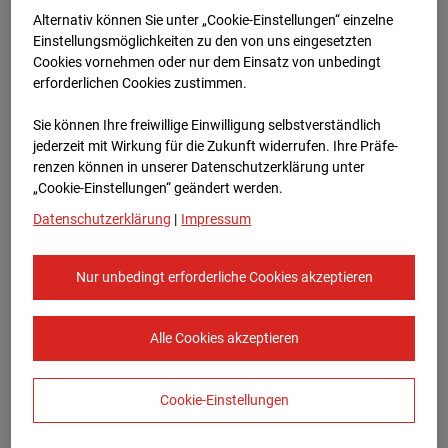
Bauvorhaben Am Wallgraben 99, 70565
Alternativ können Sie unter „Cookie-Einstellungen“ einzelne
Stuttgart
Einstellungsmöglichkeiten zu den von uns eingesetzten
Cookies vornehmen oder nur dem Einsatz von unbedingt
Zur Übersicht
erforderlichen Cookies zustimmen.
Archivdatum:
08.07.2026 08:05,
Sie können Ihre freiwillige Einwilligung selbstverständlich
Europe/Berlin
jederzeit mit Wirkung für die Zukunft widerrufen. Ihre Prä­fe­
renzen können in unserer Datenschutzerklärung unter
„Cookie-Einstellungen“ geändert werden.
Datenschutzerklärung
|
Impressum
Nur unbedingt erforderliche Cookies akzeptieren
Alle Cookies akzeptieren
Cookie-Einstellungen
STRABAG SE
Konzern-Kommunikation Internet/Neue