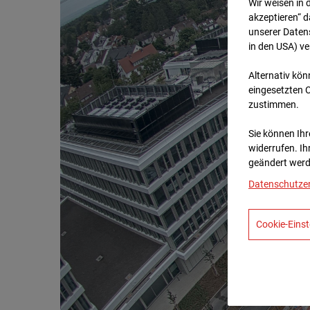
Wir weisen in 
akzeptieren“ d
unserer Daten
in den USA) v
Alternativ kön
eingesetzten 
zustimmen.
Sie können Ihre
widerrufen. Ih
geändert werd
Datenschutze
Cookie-Einst