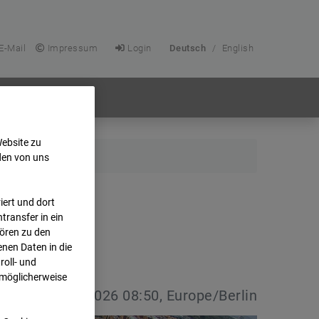
E-Mail
Impressum
Login
Deutsch
/
English
Website zu
den von uns
ert und dort
transfer in ein
hören zu den
nen Daten in die
oll- und
 möglicherweise
vdatum:
08.07.2026 08:50, Europe/Berlin