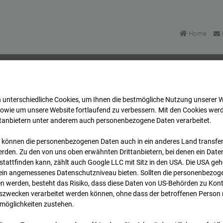
Home
 unterschiedliche Cookies, um Ihnen die best­mögliche Nutzung unserer 
mpus BT 1-3
Archiv
2026
07
08
08:50
sowie um unsere Website fortlaufend zu verbessern. Mit den Cookies wer
ttanbietern unter anderem auch personenbezogene Daten verarbeitet.
 können die personenbezogenen Daten auch in ein anderes Land transferi
mpus BT 1-3
rden. Zu den von uns oben erwähnten Drittanbietern, bei denen ein Daten
tattfinden kann, zählt auch Google LLC mit Sitz in den USA. Die USA ge
kein angemessenes Datenschutzniveau bieten. Sollten die personenbezoge
Stuttgart
n werden, besteht das Risiko, dass diese Daten von US-Behörden zu Kontr
wecken verarbeitet werden können, ohne dass der betroffenen Person
möglichkeiten zustehen.
Archi
Übersicht