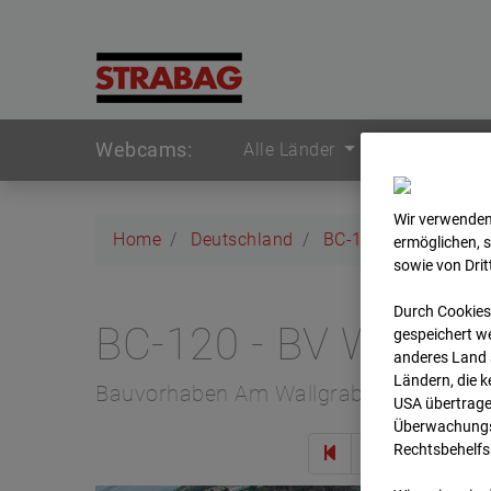
Webcams:
Alle Länder
Wir verwenden
Home
Deutschland
BC-120 - BV W2 Ca
ermöglichen, 
sowie von Dri
Durch Cookies
BC-120 - BV W2 Ca
gespeichert we
anderes Land s
Ländern, die 
Bauvorhaben Am Wallgraben 99, 70565 
USA übertrage
Überwachungsz
Rechtsbehelfs
Zur 