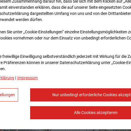
diesem Zusammenhang darauf hin, dass Sie sich mit dem Klicken auf „All
amit ein­ver­standen erklären, dass die auf unserer Seite eingesetzten Cook
schutzerklärung dargestellten Umfang von uns und von den Drittanbieter
erwendet werden dürfen.
nen Sie unter „Cookie-Einstellungen“ einzelne Einstellungsmöglichkeiten 
Cookies vornehmen oder nur dem Einsatz von unbedingt erforderlichen C
 freiwillige Einwilligung selbstverständlich jederzeit mit Wirkung für die 
re Prä­fe­renzen können in unserer Datenschutzerklärung unter „Cookie-Ei
en.
rklärung
|
Impressum
ellungen
Nur unbedingt erforderliche Cookies akzept
Alle Cookies akzeptieren