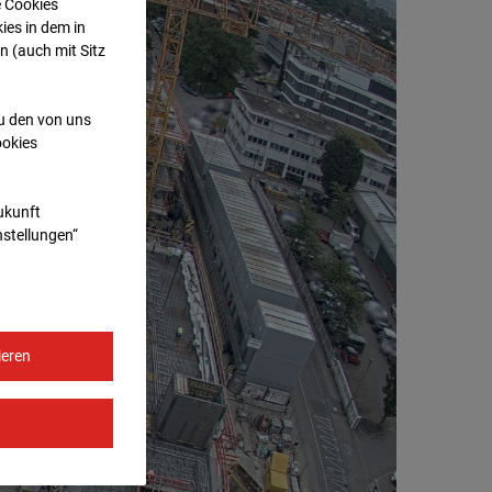
e Cookies
ies in dem in
n (auch mit Sitz
zu den von uns
ookies
Zukunft
nstellungen“
ieren