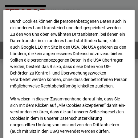
werden von uns sowie von Drittanbietern unter anderem auch
personenbezogene Daten verarbeitet.
Durch Cookies können die personenbezogenen Daten auch in
Home
E-Mail
Impressum
Login
ein anderes Land transferiert und dort gespeichert werden.
Zu den von uns oben erwähnten Drittanbietern, bei denen ein
Deutsch
/
English
Datentransfer in ein anderes Land stattfinden kann, zählt
auch Google LLC mit Sitz in den USA. Die USA gehören zu den
Webcams:
Alle Länder
Ländern, die kein angemessenes Datenschutzniveau bieten.
Sollten die personenbezogenen Daten in die USA übertragen
werden, besteht das Risiko, dass diese Daten von US-
Behörden zu Kontroll- und Überwachungszwecken
Home
Deutschland
verarbeitet werden können, ohne dass der betroffenen Person
BC-120 - BV W2 Campus BT 1-3
Archiv
möglicherweise Rechtsbehelfsmöglichkeiten zustehen.
2026
07
08
12:10
Wir weisen in diesem Zusammenhang darauf hin, dass Sie
BC-120 - BV W2
sich mit dem Klicken auf „Alle Cookies akzeptieren“ damit ein­
ver­standen erklären, dass die auf unserer Seite eingesetzten
Cookies in dem in unserer Datenschutzerklärung
Campus BT 1-3
dargestellten Umfang von uns und von den Drittanbietern
(auch mit Sitz in den USA) verwendet werden dürfen.