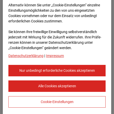
Bauvorhaben Am Wallgraben 99, 70565
Alternativ können Sie unter „Cookie-Einstellungen“ einzelne
Stuttgart
Einstellungsmöglichkeiten zu den von uns eingesetzten
Cookies vornehmen oder nur dem Einsatz von unbedingt
Zur Übersicht
erforderlichen Cookies zustimmen.
Archivdatum:
08.07.2026 12:10,
Sie können Ihre freiwillige Einwilligung selbstverständlich
Europe/Berlin
jederzeit mit Wirkung für die Zukunft widerrufen. Ihre Prä­fe­
renzen können in unserer Datenschutzerklärung unter
„Cookie-Einstellungen“ geändert werden.
Datenschutzerklärung
|
Impressum
Nur unbedingt erforderliche Cookies akzeptieren
Alle Cookies akzeptieren
Cookie-Einstellungen
STRABAG SE
Konzern-Kommunikation Internet/Neue