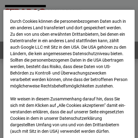
werden von uns sowie von Drittanbietern unter anderem auch
personenbezogene Daten verarbeitet.
Durch Cookies können die personenbezogenen Daten auch in
Home
E-Mail
Impressum
Login
ein anderes Land transferiert und dort gespeichert werden.
Zu den von uns oben erwähnten Drittanbietern, bei denen ein
Deutsch
/
English
Datentransfer in ein anderes Land stattfinden kann, zählt
auch Google LLC mit Sitz in den USA. Die USA gehören zu den
Webcams:
Alle Länder
Ländern, die kein angemessenes Datenschutzniveau bieten.
Sollten die personenbezogenen Daten in die USA übertragen
werden, besteht das Risiko, dass diese Daten von US-
Behörden zu Kontroll- und Überwachungszwecken
Home
Deutschland
verarbeitet werden können, ohne dass der betroffenen Person
BC-120 - BV W2 Campus BT 1-3
Archiv
möglicherweise Rechtsbehelfsmöglichkeiten zustehen.
2026
07
08
16:40
Wir weisen in diesem Zusammenhang darauf hin, dass Sie
BC-120 - BV W2
sich mit dem Klicken auf „Alle Cookies akzeptieren“ damit ein­
ver­standen erklären, dass die auf unserer Seite eingesetzten
Cookies in dem in unserer Datenschutzerklärung
Campus BT 1-3
dargestellten Umfang von uns und von den Drittanbietern
(auch mit Sitz in den USA) verwendet werden dürfen.