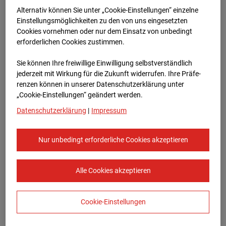
Bauvorhaben Am Wallgraben 99, 70565
Alternativ können Sie unter „Cookie-Einstellungen“ einzelne
Stuttgart
Einstellungsmöglichkeiten zu den von uns eingesetzten
Cookies vornehmen oder nur dem Einsatz von unbedingt
Zur Übersicht
erforderlichen Cookies zustimmen.
Archivdatum:
08.07.2026 16:40,
Sie können Ihre freiwillige Einwilligung selbstverständlich
Europe/Berlin
jederzeit mit Wirkung für die Zukunft widerrufen. Ihre Prä­fe­
renzen können in unserer Datenschutzerklärung unter
„Cookie-Einstellungen“ geändert werden.
Datenschutzerklärung
|
Impressum
Nur unbedingt erforderliche Cookies akzeptieren
Alle Cookies akzeptieren
Cookie-Einstellungen
STRABAG SE
Konzern-Kommunikation Internet/Neue