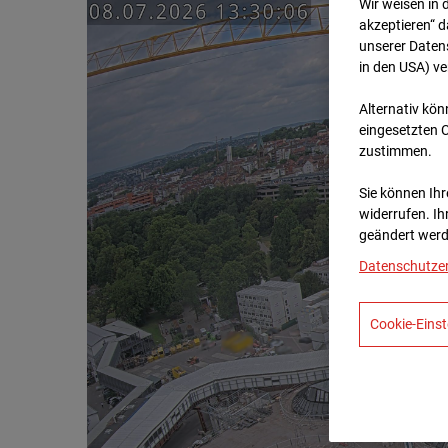
Wir weisen in 
akzeptieren“ d
unserer Daten
in den USA) v
Alternativ kön
eingesetzten 
zustimmen.
Sie können Ihre
widerrufen. Ih
geändert werd
Datenschutze
Cookie-Einst