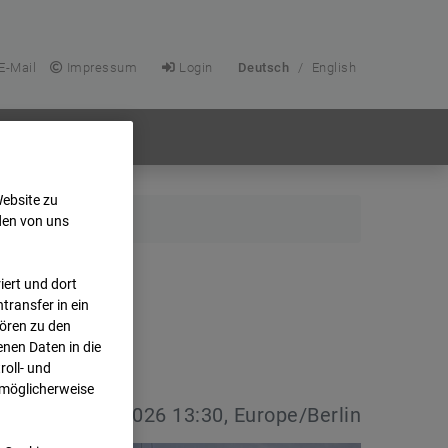
E-Mail
Impressum
Login
Deutsch
/
English
Website zu
den von uns
ert und dort
transfer in ein
hören zu den
nen Daten in die
oll- und
 möglicherweise
vdatum:
08.07.2026 13:30, Europe/Berlin