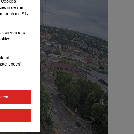
e Cookies
ies in dem in
n (auch mit Sitz
zu den von uns
ookies
Zukunft
nstellungen“
ieren