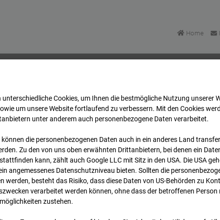
Home
 unterschiedliche Cookies, um Ihnen die best­mögliche Nutzung unserer 
Bonatzbau -Cam4
Archiv
2026
07
08
13:30
sowie um unsere Website fortlaufend zu verbessern. Mit den Cookies wer
ttanbietern unter anderem auch personenbezogene Daten verarbeitet.
 können die personenbezogenen Daten auch in ein anderes Land transferi
Bonatzbau -Cam4
rden. Zu den von uns oben erwähnten Drittanbietern, bei denen ein Daten
tattfinden kann, zählt auch Google LLC mit Sitz in den USA. Die USA ge
kein angemessenes Datenschutzniveau bieten. Sollten die personenbezoge
n werden, besteht das Risiko, dass diese Daten von US-Behörden zu Kontr
wecken verarbeitet werden können, ohne dass der betroffenen Person
möglichkeiten zustehen.
Archi
Übersicht