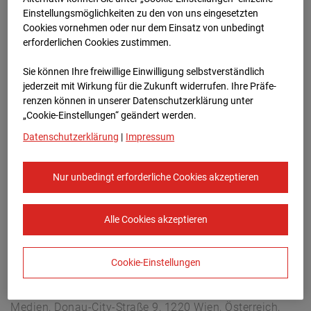
Arnulf Klett Platz, 70173 Stuttgart
Einstellungsmöglichkeiten zu den von uns eingesetzten
Zur Übersicht
Cookies vornehmen oder nur dem Einsatz von unbedingt
erforderlichen Cookies zustimmen.
Archivdatum:
08.07.2026 13:45,
Sie können Ihre freiwillige Einwilligung selbstverständlich
Europe/Berlin
jederzeit mit Wirkung für die Zukunft widerrufen. Ihre Prä­fe­
renzen können in unserer Datenschutzerklärung unter
„Cookie-Einstellungen“ geändert werden.
Datenschutzerklärung
|
Impressum
Nur unbedingt erforderliche Cookies akzeptieren
Alle Cookies akzeptieren
Cookie-Einstellungen
STRABAG SE
Konzern-Kommunikation Internet/Neue
Medien, Donau-City-Straße 9, 1220 Wien, Österreich,