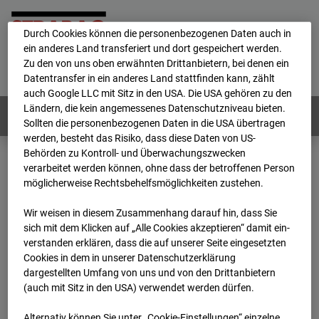
personenbezogene Daten verarbeitet.
Durch Cookies können die personenbezogenen Daten auch in
ein anderes Land transferiert und dort gespeichert werden.
Home
E-Mail
Impressum
Login
Zu den von uns oben erwähnten Drittanbietern, bei denen ein
Datentransfer in ein anderes Land stattfinden kann, zählt
Deutsch
/
English
auch Google LLC mit Sitz in den USA. Die USA gehören zu den
Ländern, die kein angemessenes Datenschutzniveau bieten.
Webcams:
Alle Länder
Sollten die personenbezogenen Daten in die USA übertragen
werden, besteht das Risiko, dass diese Daten von US-
Behörden zu Kontroll- und Überwachungszwecken
verarbeitet werden können, ohne dass der betroffenen Person
Home
Deutschland
möglicherweise Rechtsbehelfsmöglichkeiten zustehen.
BC-170 BV-Ausbau Bonatzbau -Cam4
Archiv
2026
07
08
13:45
Wir weisen in diesem Zusammenhang darauf hin, dass Sie
sich mit dem Klicken auf „Alle Cookies akzeptieren“ damit ein­
BC-170 BV-Ausbau
ver­standen erklären, dass die auf unserer Seite eingesetzten
Cookies in dem in unserer Datenschutzerklärung
dargestellten Umfang von uns und von den Drittanbietern
Bonatzbau -Cam4
(auch mit Sitz in den USA) verwendet werden dürfen.
Alternativ können Sie unter „Cookie-Einstellungen“ einzelne