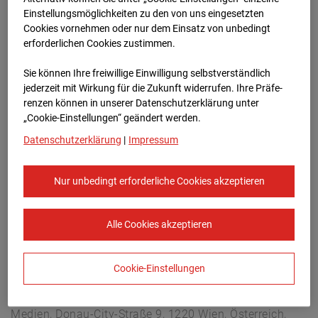
Arnulf Klett Platz, 70173 Stuttgart
Einstellungsmöglichkeiten zu den von uns eingesetzten
Zur Übersicht
Cookies vornehmen oder nur dem Einsatz von unbedingt
erforderlichen Cookies zustimmen.
Archivdatum:
08.07.2026 15:15,
Sie können Ihre freiwillige Einwilligung selbstverständlich
Europe/Berlin
jederzeit mit Wirkung für die Zukunft widerrufen. Ihre Prä­fe­
renzen können in unserer Datenschutzerklärung unter
„Cookie-Einstellungen“ geändert werden.
Datenschutzerklärung
|
Impressum
Nur unbedingt erforderliche Cookies akzeptieren
Alle Cookies akzeptieren
Cookie-Einstellungen
STRABAG SE
Konzern-Kommunikation Internet/Neue
Medien, Donau-City-Straße 9, 1220 Wien, Österreich,