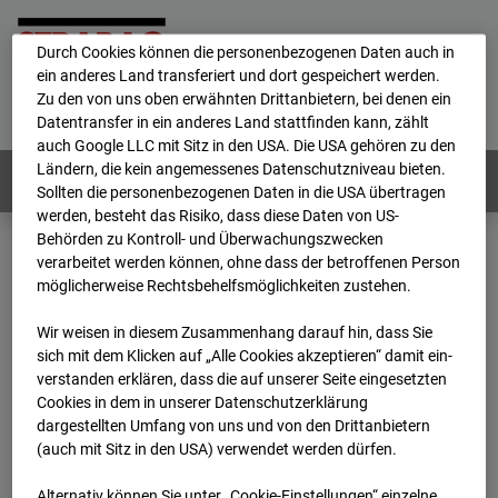
personenbezogene Daten verarbeitet.
Durch Cookies können die personenbezogenen Daten auch in
ein anderes Land transferiert und dort gespeichert werden.
Home
E-Mail
Impressum
Login
Zu den von uns oben erwähnten Drittanbietern, bei denen ein
Datentransfer in ein anderes Land stattfinden kann, zählt
Deutsch
/
English
auch Google LLC mit Sitz in den USA. Die USA gehören zu den
Ländern, die kein angemessenes Datenschutzniveau bieten.
Webcams:
Alle Länder
Sollten die personenbezogenen Daten in die USA übertragen
werden, besteht das Risiko, dass diese Daten von US-
Behörden zu Kontroll- und Überwachungszwecken
verarbeitet werden können, ohne dass der betroffenen Person
Home
Deutschland
möglicherweise Rechtsbehelfsmöglichkeiten zustehen.
BC-170 BV-Ausbau Bonatzbau -Cam4
Archiv
2026
07
08
15:15
Wir weisen in diesem Zusammenhang darauf hin, dass Sie
sich mit dem Klicken auf „Alle Cookies akzeptieren“ damit ein­
BC-170 BV-Ausbau
ver­standen erklären, dass die auf unserer Seite eingesetzten
Cookies in dem in unserer Datenschutzerklärung
dargestellten Umfang von uns und von den Drittanbietern
Bonatzbau -Cam4
(auch mit Sitz in den USA) verwendet werden dürfen.
Alternativ können Sie unter „Cookie-Einstellungen“ einzelne