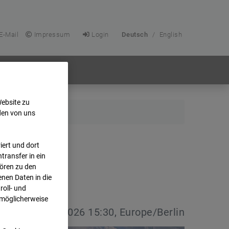
E-Mail
Impressum
Login
Deutsch
/
English
Website zu
den von uns
ert und dort
transfer in ein
hören zu den
nen Daten in die
oll- und
 möglicherweise
vdatum:
08.07.2026 15:30, Europe/Berlin