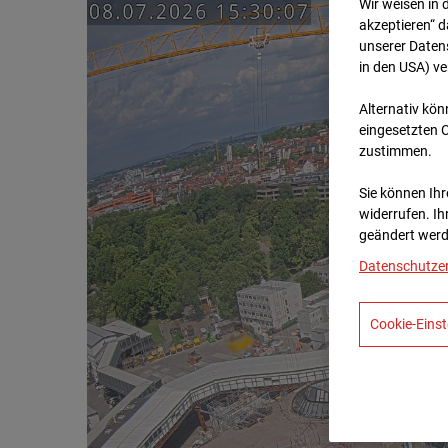
Wir weisen in 
akzeptieren“ d
unserer Daten
in den USA) v
Alternativ kön
eingesetzten 
zustimmen.
Sie können Ihre
widerrufen. Ih
geändert werd
Datenschutze
Cookie-Einst