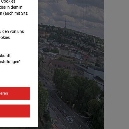
e Cookies
ies in dem in
n (auch mit Sitz
zu den von uns
ookies
Zukunft
nstellungen“
ieren