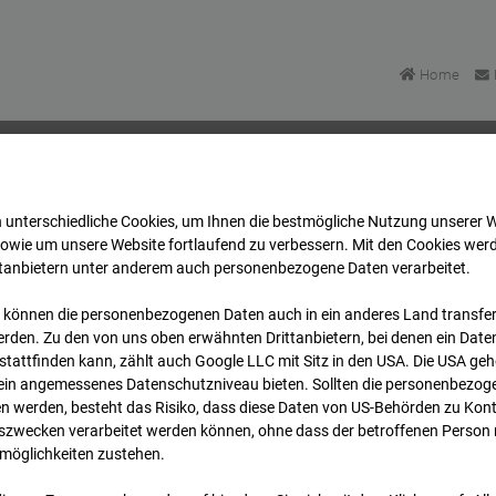
Home
 unterschiedliche Cookies, um Ihnen die best­mögliche Nutzung unserer 
Bonatzbau -Cam4
Archiv
2026
07
08
15:30
sowie um unsere Website fortlaufend zu verbessern. Mit den Cookies wer
ttanbietern unter anderem auch personenbezogene Daten verarbeitet.
 können die personenbezogenen Daten auch in ein anderes Land transferi
Bonatzbau -Cam4
rden. Zu den von uns oben erwähnten Drittanbietern, bei denen ein Daten
tattfinden kann, zählt auch Google LLC mit Sitz in den USA. Die USA ge
kein angemessenes Datenschutzniveau bieten. Sollten die personenbezoge
n werden, besteht das Risiko, dass diese Daten von US-Behörden zu Kontr
wecken verarbeitet werden können, ohne dass der betroffenen Person
möglichkeiten zustehen.
Archi
Übersicht