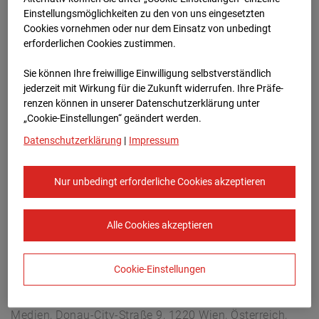
Buchholzerstraße 102, 30655 Hannover
Einstellungsmöglichkeiten zu den von uns eingesetzten
Zur Übersicht
Cookies vornehmen oder nur dem Einsatz von unbedingt
erforderlichen Cookies zustimmen.
Archivdatum:
03.10.2025 18:20,
Sie können Ihre freiwillige Einwilligung selbstverständlich
Europe/Berlin
jederzeit mit Wirkung für die Zukunft widerrufen. Ihre Prä­fe­
renzen können in unserer Datenschutzerklärung unter
„Cookie-Einstellungen“ geändert werden.
Datenschutzerklärung
|
Impressum
Nur unbedingt erforderliche Cookies akzeptieren
Alle Cookies akzeptieren
Cookie-Einstellungen
STRABAG SE
Konzern-Kommunikation Internet/Neue
Medien, Donau-City-Straße 9, 1220 Wien, Österreich,