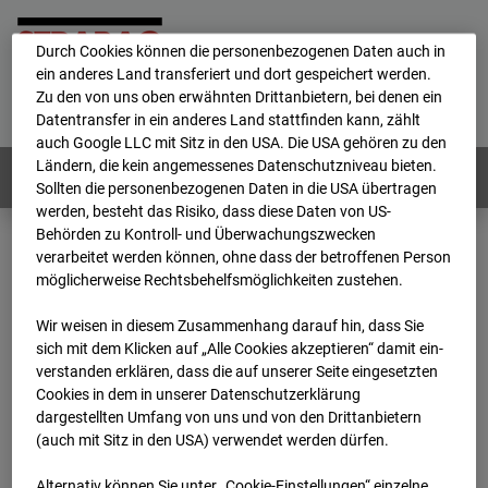
personenbezogene Daten verarbeitet.
Durch Cookies können die personenbezogenen Daten auch in
ein anderes Land transferiert und dort gespeichert werden.
Home
E-Mail
Impressum
Login
Zu den von uns oben erwähnten Drittanbietern, bei denen ein
Datentransfer in ein anderes Land stattfinden kann, zählt
Deutsch
/
English
auch Google LLC mit Sitz in den USA. Die USA gehören zu den
Ländern, die kein angemessenes Datenschutzniveau bieten.
Webcams:
Alle Länder
Sollten die personenbezogenen Daten in die USA übertragen
werden, besteht das Risiko, dass diese Daten von US-
Behörden zu Kontroll- und Überwachungszwecken
verarbeitet werden können, ohne dass der betroffenen Person
Home
Deutschland
möglicherweise Rechtsbehelfsmöglichkeiten zustehen.
BC-162 - Strabag - BV-H3ö
Archiv
2025
10
03
18:20
Wir weisen in diesem Zusammenhang darauf hin, dass Sie
sich mit dem Klicken auf „Alle Cookies akzeptieren“ damit ein­
BC-162 - Strabag - BV-
ver­standen erklären, dass die auf unserer Seite eingesetzten
Cookies in dem in unserer Datenschutzerklärung
dargestellten Umfang von uns und von den Drittanbietern
H3ö
(auch mit Sitz in den USA) verwendet werden dürfen.
Alternativ können Sie unter „Cookie-Einstellungen“ einzelne