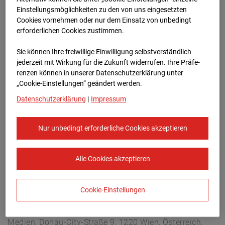
Buchholzerstraße 102, 30655 Hannover
Einstellungsmöglichkeiten zu den von uns eingesetzten
Zur Übersicht
Cookies vornehmen oder nur dem Einsatz von unbedingt
erforderlichen Cookies zustimmen.
Archivdatum:
03.10.2025 19:20,
Sie können Ihre freiwillige Einwilligung selbstverständlich
Europe/Berlin
jederzeit mit Wirkung für die Zukunft widerrufen. Ihre Prä­fe­
renzen können in unserer Datenschutzerklärung unter
„Cookie-Einstellungen“ geändert werden.
Datenschutzerklärung
|
Impressum
Nur unbedingt erforderliche Cookies akzeptieren
Alle Cookies akzeptieren
Cookie-Einstellungen
STRABAG SE
Konzern-Kommunikation Internet/Neue
Medien, Donau-City-Straße 9, 1220 Wien, Österreich,