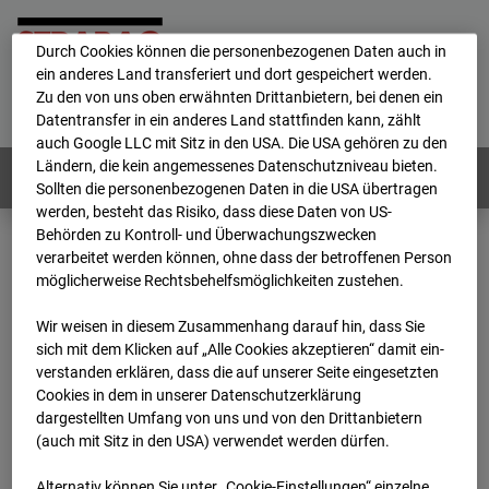
personenbezogene Daten verarbeitet.
Durch Cookies können die personenbezogenen Daten auch in
ein anderes Land transferiert und dort gespeichert werden.
Home
E-Mail
Impressum
Login
Zu den von uns oben erwähnten Drittanbietern, bei denen ein
Datentransfer in ein anderes Land stattfinden kann, zählt
Deutsch
/
English
auch Google LLC mit Sitz in den USA. Die USA gehören zu den
Ländern, die kein angemessenes Datenschutzniveau bieten.
Webcams:
Alle Länder
Sollten die personenbezogenen Daten in die USA übertragen
werden, besteht das Risiko, dass diese Daten von US-
Behörden zu Kontroll- und Überwachungszwecken
verarbeitet werden können, ohne dass der betroffenen Person
Home
Deutschland
möglicherweise Rechtsbehelfsmöglichkeiten zustehen.
BC-162 - Strabag - BV-H3ö
Archiv
2025
10
03
19:20
Wir weisen in diesem Zusammenhang darauf hin, dass Sie
sich mit dem Klicken auf „Alle Cookies akzeptieren“ damit ein­
BC-162 - Strabag - BV-
ver­standen erklären, dass die auf unserer Seite eingesetzten
Cookies in dem in unserer Datenschutzerklärung
dargestellten Umfang von uns und von den Drittanbietern
H3ö
(auch mit Sitz in den USA) verwendet werden dürfen.
Alternativ können Sie unter „Cookie-Einstellungen“ einzelne