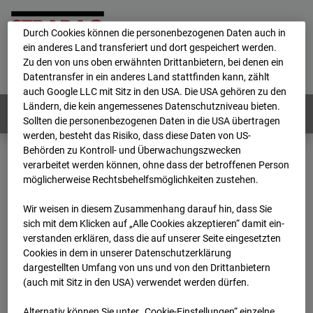
personenbezogene Daten verarbeitet.
Durch Cookies können die personenbezogenen Daten auch in
ein anderes Land transferiert und dort gespeichert werden.
Home
E-Mail
Impressum
Login
Zu den von uns oben erwähnten Drittanbietern, bei denen ein
Datentransfer in ein anderes Land stattfinden kann, zählt
Deutsch
/
English
auch Google LLC mit Sitz in den USA. Die USA gehören zu den
Ländern, die kein angemessenes Datenschutzniveau bieten.
Webcams:
Alle Länder
Sollten die personenbezogenen Daten in die USA übertragen
werden, besteht das Risiko, dass diese Daten von US-
Behörden zu Kontroll- und Überwachungszwecken
verarbeitet werden können, ohne dass der betroffenen Person
Home
Deutschland
möglicherweise Rechtsbehelfsmöglichkeiten zustehen.
BC-162 - Strabag - BV-H3ö
Archiv
2025
10
04
07:05
Wir weisen in diesem Zusammenhang darauf hin, dass Sie
sich mit dem Klicken auf „Alle Cookies akzeptieren“ damit ein­
BC-162 - Strabag - BV-
ver­standen erklären, dass die auf unserer Seite eingesetzten
Cookies in dem in unserer Datenschutzerklärung
dargestellten Umfang von uns und von den Drittanbietern
H3ö
(auch mit Sitz in den USA) verwendet werden dürfen.
Alternativ können Sie unter „Cookie-Einstellungen“ einzelne