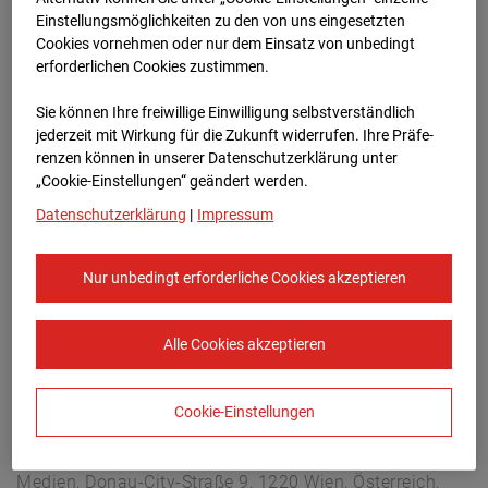
Buchholzerstraße 102, 30655 Hannover
Einstellungsmöglichkeiten zu den von uns eingesetzten
Zur Übersicht
Cookies vornehmen oder nur dem Einsatz von unbedingt
erforderlichen Cookies zustimmen.
Archivdatum:
04.10.2025 07:05,
Sie können Ihre freiwillige Einwilligung selbstverständlich
Europe/Berlin
jederzeit mit Wirkung für die Zukunft widerrufen. Ihre Prä­fe­
renzen können in unserer Datenschutzerklärung unter
„Cookie-Einstellungen“ geändert werden.
Datenschutzerklärung
|
Impressum
Nur unbedingt erforderliche Cookies akzeptieren
Alle Cookies akzeptieren
Cookie-Einstellungen
STRABAG SE
Konzern-Kommunikation Internet/Neue
Medien, Donau-City-Straße 9, 1220 Wien, Österreich,