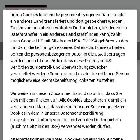
personenbezogene Daten verarbeitet.
Durch Cookies können die personenbezogenen Daten auch in
ein anderes Land transferiert und dort gespeichert werden.
Home
E-Mail
Impressum
Login
Zu den von uns oben erwähnten Drittanbietern, bei denen ein
Datentransfer in ein anderes Land stattfinden kann, zählt
Deutsch
/
English
auch Google LLC mit Sitz in den USA. Die USA gehören zu den
Ländern, die kein angemessenes Datenschutzniveau bieten.
Webcams:
Alle Länder
Sollten die personenbezogenen Daten in die USA übertragen
werden, besteht das Risiko, dass diese Daten von US-
Behörden zu Kontroll- und Überwachungszwecken
verarbeitet werden können, ohne dass der betroffenen Person
Home
Deutschland
möglicherweise Rechtsbehelfsmöglichkeiten zustehen.
BC-162 - Strabag - BV-H3ö
Archiv
2025
10
04
08:05
Wir weisen in diesem Zusammenhang darauf hin, dass Sie
sich mit dem Klicken auf „Alle Cookies akzeptieren“ damit ein­
BC-162 - Strabag - BV-
ver­standen erklären, dass die auf unserer Seite eingesetzten
Cookies in dem in unserer Datenschutzerklärung
dargestellten Umfang von uns und von den Drittanbietern
H3ö
(auch mit Sitz in den USA) verwendet werden dürfen.
Alternativ können Sie unter „Cookie-Einstellungen“ einzelne