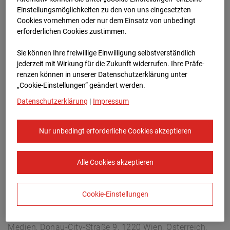
Buchholzerstraße 102, 30655 Hannover
Einstellungsmöglichkeiten zu den von uns eingesetzten
Zur Übersicht
Cookies vornehmen oder nur dem Einsatz von unbedingt
erforderlichen Cookies zustimmen.
Archivdatum:
04.10.2025 08:05,
Sie können Ihre freiwillige Einwilligung selbstverständlich
Europe/Berlin
jederzeit mit Wirkung für die Zukunft widerrufen. Ihre Prä­fe­
renzen können in unserer Datenschutzerklärung unter
„Cookie-Einstellungen“ geändert werden.
Datenschutzerklärung
|
Impressum
Nur unbedingt erforderliche Cookies akzeptieren
Alle Cookies akzeptieren
Cookie-Einstellungen
STRABAG SE
Konzern-Kommunikation Internet/Neue
Medien, Donau-City-Straße 9, 1220 Wien, Österreich,