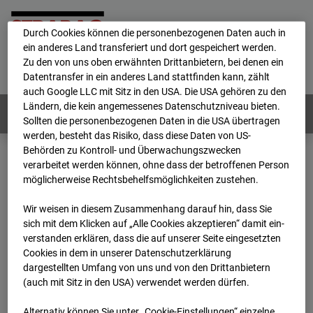
personenbezogene Daten verarbeitet.
Durch Cookies können die personenbezogenen Daten auch in
ein anderes Land transferiert und dort gespeichert werden.
Home
E-Mail
Impressum
Login
Zu den von uns oben erwähnten Drittanbietern, bei denen ein
Datentransfer in ein anderes Land stattfinden kann, zählt
Deutsch
/
English
auch Google LLC mit Sitz in den USA. Die USA gehören zu den
Ländern, die kein angemessenes Datenschutzniveau bieten.
Webcams:
Alle Länder
Sollten die personenbezogenen Daten in die USA übertragen
werden, besteht das Risiko, dass diese Daten von US-
Behörden zu Kontroll- und Überwachungszwecken
verarbeitet werden können, ohne dass der betroffenen Person
Home
Deutschland
möglicherweise Rechtsbehelfsmöglichkeiten zustehen.
BC-162 - Strabag - BV-H3ö
Archiv
2025
10
04
16:05
Wir weisen in diesem Zusammenhang darauf hin, dass Sie
sich mit dem Klicken auf „Alle Cookies akzeptieren“ damit ein­
BC-162 - Strabag - BV-
ver­standen erklären, dass die auf unserer Seite eingesetzten
Cookies in dem in unserer Datenschutzerklärung
dargestellten Umfang von uns und von den Drittanbietern
H3ö
(auch mit Sitz in den USA) verwendet werden dürfen.
Alternativ können Sie unter „Cookie-Einstellungen“ einzelne