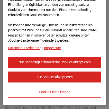
Buchholzerstraße 102, 30655 Hannover
Einstellungsmöglichkeiten zu den von uns eingesetzten
Zur Übersicht
Cookies vornehmen oder nur dem Einsatz von unbedingt
erforderlichen Cookies zustimmen.
Archivdatum:
04.10.2025 16:05,
Sie können Ihre freiwillige Einwilligung selbstverständlich
Europe/Berlin
jederzeit mit Wirkung für die Zukunft widerrufen. Ihre Prä­fe­
renzen können in unserer Datenschutzerklärung unter
„Cookie-Einstellungen“ geändert werden.
Datenschutzerklärung
|
Impressum
Nur unbedingt erforderliche Cookies akzeptieren
Alle Cookies akzeptieren
Cookie-Einstellungen
STRABAG SE
Konzern-Kommunikation Internet/Neue
Medien, Donau-City-Straße 9, 1220 Wien, Österreich,