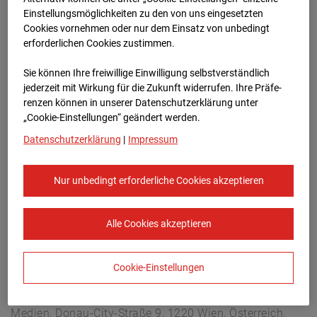
Buchholzerstraße 102, 30655 Hannover
Einstellungsmöglichkeiten zu den von uns eingesetzten
Zur Übersicht
Cookies vornehmen oder nur dem Einsatz von unbedingt
erforderlichen Cookies zustimmen.
Archivdatum:
04.10.2025 17:05,
Sie können Ihre freiwillige Einwilligung selbstverständlich
Europe/Berlin
jederzeit mit Wirkung für die Zukunft widerrufen. Ihre Prä­fe­
renzen können in unserer Datenschutzerklärung unter
„Cookie-Einstellungen“ geändert werden.
Datenschutzerklärung
|
Impressum
Nur unbedingt erforderliche Cookies akzeptieren
Alle Cookies akzeptieren
Cookie-Einstellungen
STRABAG SE
Konzern-Kommunikation Internet/Neue
Medien, Donau-City-Straße 9, 1220 Wien, Österreich,