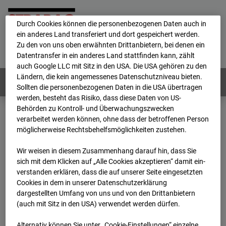
personenbezogene Daten verarbeitet.
Durch Cookies können die personenbezogenen Daten auch in
ein anderes Land transferiert und dort gespeichert werden.
Home
E-Mail
Impressum
Login
Zu den von uns oben erwähnten Drittanbietern, bei denen ein
Datentransfer in ein anderes Land stattfinden kann, zählt
Deutsch
/
English
auch Google LLC mit Sitz in den USA. Die USA gehören zu den
Ländern, die kein angemessenes Datenschutzniveau bieten.
Webcams:
Alle Länder
Sollten die personenbezogenen Daten in die USA übertragen
werden, besteht das Risiko, dass diese Daten von US-
Behörden zu Kontroll- und Überwachungszwecken
verarbeitet werden können, ohne dass der betroffenen Person
Home
Deutschland
möglicherweise Rechtsbehelfsmöglichkeiten zustehen.
BC-162 - Strabag - BV-H3ö
Archiv
2025
10
04
17:05
Wir weisen in diesem Zusammenhang darauf hin, dass Sie
sich mit dem Klicken auf „Alle Cookies akzeptieren“ damit ein­
BC-162 - Strabag - BV-
ver­standen erklären, dass die auf unserer Seite eingesetzten
Cookies in dem in unserer Datenschutzerklärung
dargestellten Umfang von uns und von den Drittanbietern
H3ö
(auch mit Sitz in den USA) verwendet werden dürfen.
Alternativ können Sie unter „Cookie-Einstellungen“ einzelne