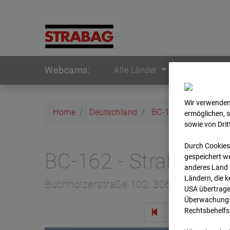
Webcams:
Alle Länder
Wir verwenden
Home
Deutschland
BC-162 - Strabag - 
ermöglichen, 
sowie von Dri
Durch Cookies
BC-162 - Strabag - 
gespeichert we
anderes Land s
Ländern, die 
Buchholzerstraße 102, 30655 Hannove
USA übertrage
Überwachungsz
Rechtsbehelfs
Zur 