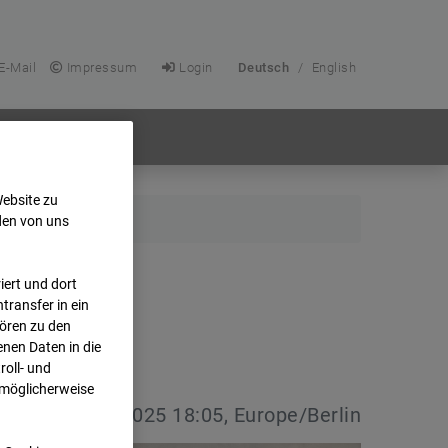
E-Mail
Impressum
Login
Deutsch
/
English
Website zu
den von uns
ert und dort
transfer in ein
hören zu den
nen Daten in die
oll- und
 möglicherweise
vdatum:
04.10.2025 18:05, Europe/Berlin