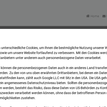
Home
 unterschiedliche Cookies, um Ihnen die best­mögliche Nutzung unserer 
BV-H3ö
Archiv
2025
10
04
18:05
sowie um unsere Website fortlaufend zu verbessern. Mit den Cookies wer
ttanbietern unter anderem auch personenbezogene Daten verarbeitet.
 können die personenbezogenen Daten auch in ein anderes Land transferi
BV-H3ö
rden. Zu den von uns oben erwähnten Drittanbietern, bei denen ein Daten
tattfinden kann, zählt auch Google LLC mit Sitz in den USA. Die USA ge
kein angemessenes Datenschutzniveau bieten. Sollten die personenbezoge
r
n werden, besteht das Risiko, dass diese Daten von US-Behörden zu Kontr
wecken verarbeitet werden können, ohne dass der betroffenen Person
möglichkeiten zustehen.
Archi
Übersicht