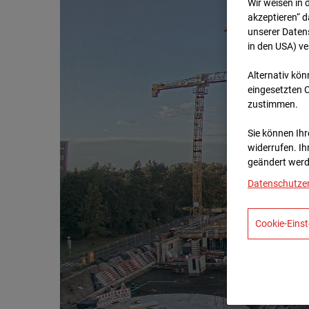
Wir weisen in 
akzeptieren“ d
unserer Daten
in den USA) v
Alternativ kön
eingesetzten 
zustimmen.
Sie können Ihre
widerrufen. Ih
geändert werd
Datenschutze
Cookie-Einst