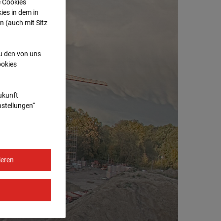
e Cookies
ies in dem in
n (auch mit Sitz
zu den von uns
ookies
Zukunft
nstellungen“
ieren