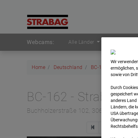
Webcams:
Alle Länder
Wir verwenden
Home
Deutschland
BC-162 - Strabag - 
ermöglichen, 
sowie von Dri
Durch Cookies
BC-162 - Strabag - 
gespeichert we
anderes Land s
Ländern, die 
Buchholzerstraße 102, 30655 Hannove
USA übertrage
Überwachungsz
Rechtsbehelfs
Zur 