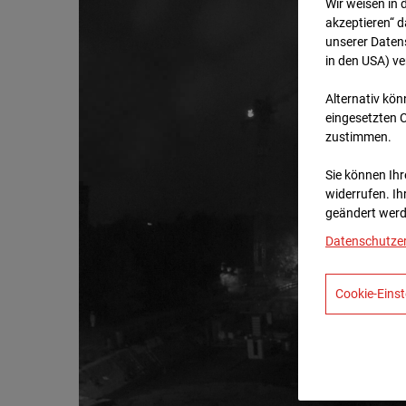
Wir weisen in 
akzeptieren“ d
unserer Daten
in den USA) v
Alternativ kön
eingesetzten 
zustimmen.
Sie können Ihre
widerrufen. Ih
geändert werd
Datenschutze
Cookie-Einst