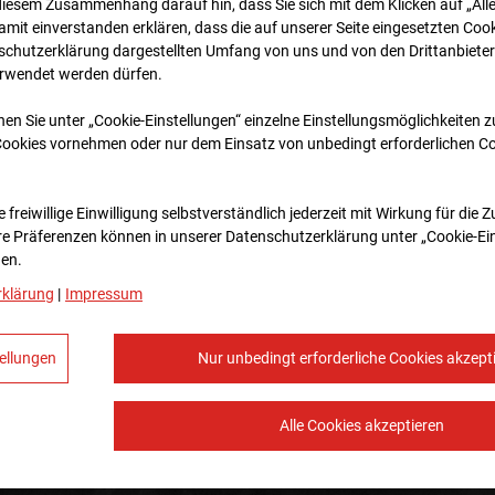
diesem Zusammenhang darauf hin, dass Sie sich mit dem Klicken auf „All
amit ein­ver­standen erklären, dass die auf unserer Seite eingesetzten Cook
schutzerklärung dargestellten Umfang von uns und von den Drittanbieter
erwendet werden dürfen.
nen Sie unter „Cookie-Einstellungen“ einzelne Einstellungsmöglichkeiten 
Cookies vornehmen oder nur dem Einsatz von unbedingt erforderlichen C
 freiwillige Einwilligung selbstverständlich jederzeit mit Wirkung für die 
re Prä­fe­renzen können in unserer Datenschutzerklärung unter „Cookie-Ei
en.
rklärung
|
Impressum
ellungen
Nur unbedingt erforderliche Cookies akzept
Alle Cookies akzeptieren