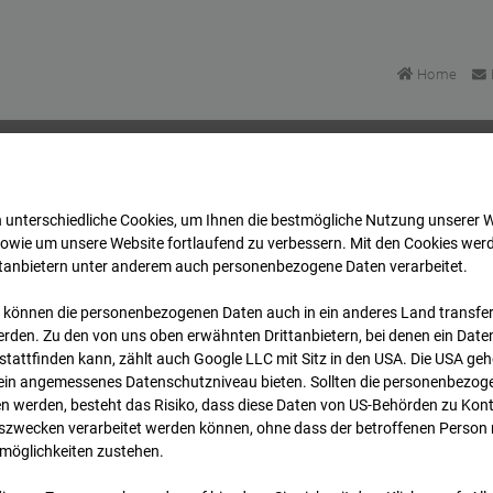
Home
 unterschiedliche Cookies, um Ihnen die best­mögliche Nutzung unserer 
BV-H3ö
Archiv
2025
10
13
06:00
sowie um unsere Website fortlaufend zu verbessern. Mit den Cookies wer
ttanbietern unter anderem auch personenbezogene Daten verarbeitet.
 können die personenbezogenen Daten auch in ein anderes Land transferi
BV-H3ö
rden. Zu den von uns oben erwähnten Drittanbietern, bei denen ein Daten
tattfinden kann, zählt auch Google LLC mit Sitz in den USA. Die USA ge
kein angemessenes Datenschutzniveau bieten. Sollten die personenbezoge
r
n werden, besteht das Risiko, dass diese Daten von US-Behörden zu Kontr
wecken verarbeitet werden können, ohne dass der betroffenen Person
möglichkeiten zustehen.
Archi
Übersicht