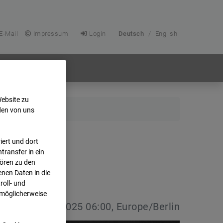
E-Mail
Impressum
Login
Deutsch
/
English
Website zu
den von uns
ert und dort
transfer in ein
hören zu den
nen Daten in die
oll- und
 möglicherweise
vdatum:
13.10.2025 06:00, Europe/Berlin