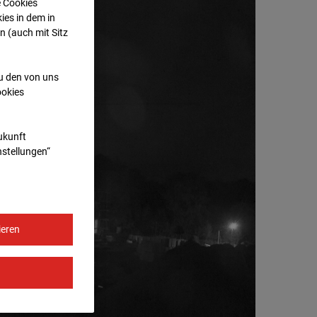
e Cookies
ies in dem in
n (auch mit Sitz
zu den von uns
ookies
Zukunft
nstellungen“
ieren