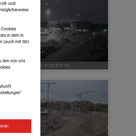
oll- und
 möglicherweise
e Cookies
ies in dem in
n (auch mit Sitz
zu den von uns
13.10.2025 07:05
ookies
Zukunft
nstellungen“
ieren