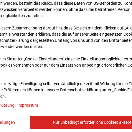
n werden, besteht das Risiko, dass diese Daten von US-Behörden zu Kontr
wecken verarbeitet werden können, ohne dass der betroffenen Person
möglichkeiten zustehen.
diesem Zusammenhang darauf hin, dass Sie sich mit dem Klicken auf „All
amit ein­ver­standen erklären, dass die auf unserer Seite eingesetzten Cook
schutzerklärung dargestellten Umfang von uns und von den Drittanbieter
erwendet werden dürfen.
nen Sie unter „Cookie-Einstellungen“ einzelne Einstellungsmöglichkeiten 
13.10.2025 06:05
Cookies vornehmen oder nur dem Einsatz von unbedingt erforderlichen C
 freiwillige Einwilligung selbstverständlich jederzeit mit Wirkung für die 
re Prä­fe­renzen können in unserer Datenschutzerklärung unter „Cookie-Ei
en.
rklärung
|
Impressum
ellungen
Nur unbedingt erforderliche Cookies akzept