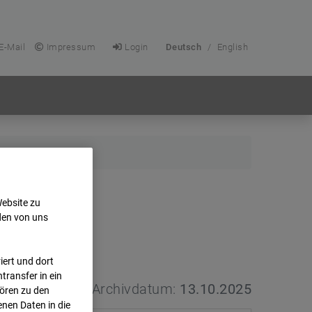
E-Mail
Impressum
Login
Deutsch
/
English
Website zu
den von uns
ert und dort
transfer in ein
Archivdatum:
13.10.2025
hören zu den
nen Daten in die