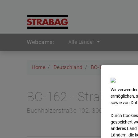
Webcams:
Alle Länder
Home
Deutschland
BC-162 - Strabag - 
Wir verwenden
BC-162 - Strabag - 
ermöglichen, 
sowie von Dri
Buchholzerstraße 102, 30655 Hannove
Durch Cookies
gespeichert we
anderes Land s
Ländern, die 