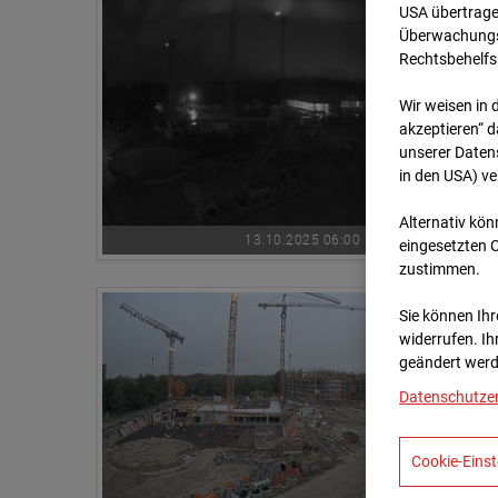
USA übertrage
Überwachungsz
Rechtsbehelfs
Wir weisen in 
akzeptieren“ d
unserer Daten
in den USA) v
Alternativ kön
13.10.2025 06:00
eingesetzten 
zustimmen.
Sie können Ihre
widerrufen. Ih
geändert werd
Datenschutze
Cookie-Einst