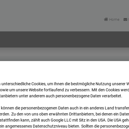
Home
BV-H3ö
Archiv
2025
10
13
 unterschiedliche Cookies, um Ihnen die best­mögliche Nutzung unserer 
BV-H3ö
sowie um unsere Website fortlaufend zu verbessern. Mit den Cookies wer
ttanbietern unter anderem auch personenbezogene Daten verarbeitet.
r
 können die personenbezogenen Daten auch in ein anderes Land transferi
rden. Zu den von uns oben erwähnten Drittanbietern, bei denen ein Daten
Zur Übersicht
tattfinden kann, zählt auch Google LLC mit Sitz in den USA. Die USA ge
kein angemessenes Datenschutzniveau bieten. Sollten die personenbezoge