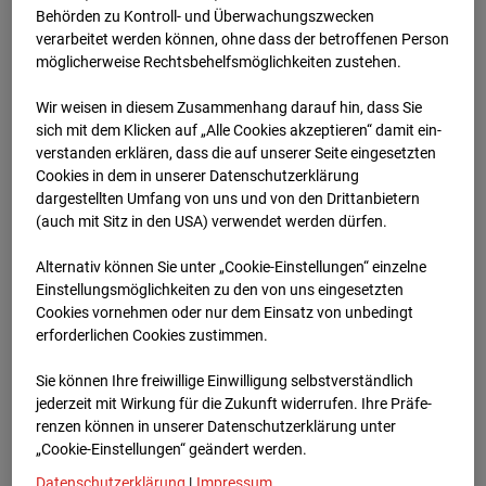
Schneise (Cam 1)
Behörden zu Kontroll- und Überwachungszwecken
verarbeitet werden können, ohne dass der betroffenen Person
Isenburger Schneise 40, 60528 Frankfurt
möglicherweise Rechtsbehelfsmöglichkeiten zustehen.
Zur Übersicht
Wir weisen in diesem Zusammenhang darauf hin, dass Sie
sich mit dem Klicken auf „Alle Cookies akzeptieren“ damit ein­
Archivdatum:
01.12.2025 09:46,
ver­standen erklären, dass die auf unserer Seite eingesetzten
Europe/Berlin
Cookies in dem in unserer Datenschutzerklärung
dargestellten Umfang von uns und von den Drittanbietern
(auch mit Sitz in den USA) verwendet werden dürfen.
Alternativ können Sie unter „Cookie-Einstellungen“ einzelne
Einstellungsmöglichkeiten zu den von uns eingesetzten
Cookies vornehmen oder nur dem Einsatz von unbedingt
erforderlichen Cookies zustimmen.
Sie können Ihre freiwillige Einwilligung selbstverständlich
jederzeit mit Wirkung für die Zukunft widerrufen. Ihre Prä­fe­
renzen können in unserer Datenschutzerklärung unter
„Cookie-Einstellungen“ geändert werden.
Datenschutzerklärung
|
Impressum