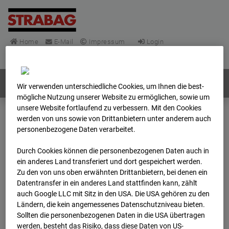
Home
E-Mail
Impressum
Login
Deutsch
/
English
Webcams:
Alle Länder
Wir verwenden unterschiedliche Cookies, um Ihnen die best­
mögliche Nutzung unserer Website zu ermöglichen, sowie um
unsere Website fortlaufend zu verbessern. Mit den Cookies
werden von uns sowie von Drittanbietern unter anderem auch
Home
Deutschland
personenbezogene Daten verarbeitet.
BC-148 - BV-Frankfurt EÜ Isenburger Schneise (Cam 1)
Archiv
2025
12
01
09:46
Durch Cookies können die personenbezogenen Daten auch in
ein anderes Land transferiert und dort gespeichert werden.
Zu den von uns oben erwähnten Drittanbietern, bei denen ein
BC-148 - BV-Frankfurt
Datentransfer in ein anderes Land stattfinden kann, zählt
auch Google LLC mit Sitz in den USA. Die USA gehören zu den
EÜ Isenburger
Ländern, die kein angemessenes Datenschutzniveau bieten.
Sollten die personenbezogenen Daten in die USA übertragen
werden, besteht das Risiko, dass diese Daten von US-