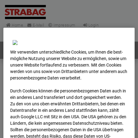
Home
E-Mail
Impressum
Login
Deutsch
/
English
Webcams:
Alle Länder
Wir verwenden unterschiedliche Cookies, um Ihnen die best­
mögliche Nutzung unserer Website zu ermöglichen, sowie um
unsere Website fortlaufend zu verbessern. Mit den Cookies
werden von uns sowie von Drittanbietern unter anderem auch
Home
Deutschland
personenbezogene Daten verarbeitet.
BC-148 - BV-Frankfurt EÜ Isenburger Schneise (Cam 1)
Archiv
2025
12
01
10:01
Durch Cookies können die personenbezogenen Daten auch in
ein anderes Land transferiert und dort gespeichert werden.
Zu den von uns oben erwähnten Drittanbietern, bei denen ein
BC-148 - BV-Frankfurt
Datentransfer in ein anderes Land stattfinden kann, zählt
auch Google LLC mit Sitz in den USA. Die USA gehören zu den
EÜ Isenburger
Ländern, die kein angemessenes Datenschutzniveau bieten.
Sollten die personenbezogenen Daten in die USA übertragen
werden, besteht das Risiko, dass diese Daten von US-