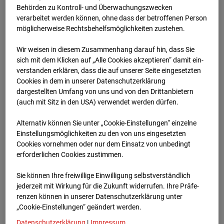
Schneise (Cam 1)
Behörden zu Kontroll- und Überwachungszwecken
verarbeitet werden können, ohne dass der betroffenen Person
Isenburger Schneise 40, 60528 Frankfurt
möglicherweise Rechtsbehelfsmöglichkeiten zustehen.
Zur Übersicht
Wir weisen in diesem Zusammenhang darauf hin, dass Sie
sich mit dem Klicken auf „Alle Cookies akzeptieren“ damit ein­
Archivdatum:
01.12.2025 10:01,
ver­standen erklären, dass die auf unserer Seite eingesetzten
Europe/Berlin
Cookies in dem in unserer Datenschutzerklärung
dargestellten Umfang von uns und von den Drittanbietern
(auch mit Sitz in den USA) verwendet werden dürfen.
Alternativ können Sie unter „Cookie-Einstellungen“ einzelne
Einstellungsmöglichkeiten zu den von uns eingesetzten
Cookies vornehmen oder nur dem Einsatz von unbedingt
erforderlichen Cookies zustimmen.
Sie können Ihre freiwillige Einwilligung selbstverständlich
jederzeit mit Wirkung für die Zukunft widerrufen. Ihre Prä­fe­
renzen können in unserer Datenschutzerklärung unter
„Cookie-Einstellungen“ geändert werden.
Datenschutzerklärung
|
Impressum