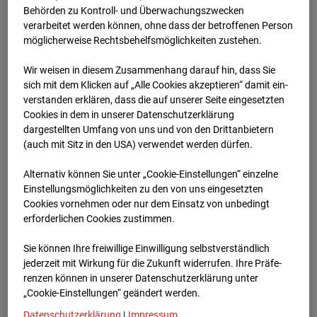
Schneise (Cam 1)
Behörden zu Kontroll- und Überwachungszwecken
verarbeitet werden können, ohne dass der betroffenen Person
Isenburger Schneise 40, 60528 Frankfurt
möglicherweise Rechtsbehelfsmöglichkeiten zustehen.
Zur Übersicht
Wir weisen in diesem Zusammenhang darauf hin, dass Sie
sich mit dem Klicken auf „Alle Cookies akzeptieren“ damit ein­
Archivdatum:
01.12.2025 18:02,
ver­standen erklären, dass die auf unserer Seite eingesetzten
Europe/Berlin
Cookies in dem in unserer Datenschutzerklärung
dargestellten Umfang von uns und von den Drittanbietern
(auch mit Sitz in den USA) verwendet werden dürfen.
Alternativ können Sie unter „Cookie-Einstellungen“ einzelne
Einstellungsmöglichkeiten zu den von uns eingesetzten
Cookies vornehmen oder nur dem Einsatz von unbedingt
erforderlichen Cookies zustimmen.
Sie können Ihre freiwillige Einwilligung selbstverständlich
jederzeit mit Wirkung für die Zukunft widerrufen. Ihre Prä­fe­
renzen können in unserer Datenschutzerklärung unter
„Cookie-Einstellungen“ geändert werden.
Datenschutzerklärung
|
Impressum