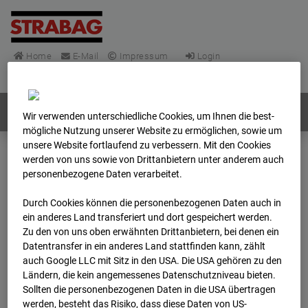
Home
E-Mail
Impressum
Login
Deutsch
/
English
Webcams:
Alle Länder
Wir verwenden unterschiedliche Cookies, um Ihnen die best­
mögliche Nutzung unserer Website zu ermöglichen, sowie um
unsere Website fortlaufend zu verbessern. Mit den Cookies
werden von uns sowie von Drittanbietern unter anderem auch
Home
Deutschland
personenbezogene Daten verarbeitet.
BC-148 - BV-Frankfurt EÜ Isenburger Schneise (Cam 1)
Archiv
2025
12
01
18:02
Durch Cookies können die personenbezogenen Daten auch in
ein anderes Land transferiert und dort gespeichert werden.
Zu den von uns oben erwähnten Drittanbietern, bei denen ein
BC-148 - BV-Frankfurt
Datentransfer in ein anderes Land stattfinden kann, zählt
auch Google LLC mit Sitz in den USA. Die USA gehören zu den
EÜ Isenburger
Ländern, die kein angemessenes Datenschutzniveau bieten.
Sollten die personenbezogenen Daten in die USA übertragen
werden, besteht das Risiko, dass diese Daten von US-