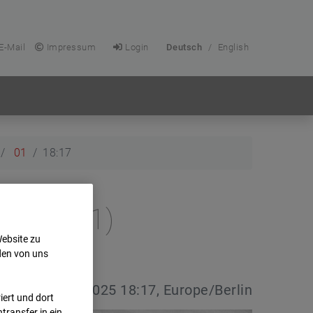
E-Mail
Impressum
Login
Deutsch
/
English
01
18:17
e (Cam 1)
Website zu
den von uns
vdatum:
01.12.2025 18:17, Europe/Berlin
ert und dort
transfer in ein