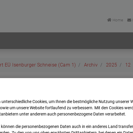
Home
rt EÜ Isenburger Schneise (Cam 1)
Archiv
2025
12
rt EÜ Isenburger Schneis
 unterschiedliche Cookies, um Ihnen die best­mögliche Nutzung unserer 
t
sowie um unsere Website fortlaufend zu verbessern. Mit den Cookies wer
ttanbietern unter anderem auch personenbezogene Daten verarbeitet.
Archi
Übersicht
 können die personenbezogenen Daten auch in ein anderes Land transferi
rden. Zu den von uns oben erwähnten Drittanbietern, bei denen ein Daten