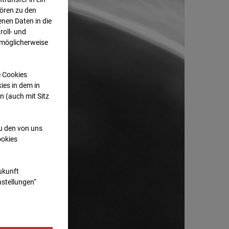
hören zu den
nen Daten in die
oll- und
 möglicherweise
e Cookies
ies in dem in
n (auch mit Sitz
zu den von uns
ookies
Zukunft
nstellungen“