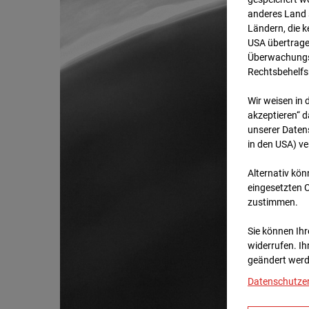
anderes Land s
Ländern, die 
USA übertrage
Überwachungsz
Rechtsbehelfs
Wir weisen in 
akzeptieren“ d
unserer Daten
in den USA) v
Alternativ kön
eingesetzten 
zustimmen.
Sie können Ihre
widerrufen. Ih
geändert werd
Datenschutze