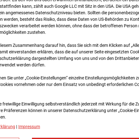
tattfinden kann, zählt auch Google LLC mit Sitz in den USA. Die USA ge
kein angemessenes Datenschutzniveau bieten. Sollten die personenbezoge
n werden, besteht das Risiko, dass diese Daten von US-Behörden zu Kontr
wecken verarbeitet werden können, ohne dass der betroffenen Person
möglichkeiten zustehen.
diesem Zusammenhang darauf hin, dass Sie sich mit dem Klicken auf „All
amit ein­ver­standen erklären, dass die auf unserer Seite eingesetzten Cook
schutzerklärung dargestellten Umfang von uns und von den Drittanbieter
erwendet werden dürfen.
nen Sie unter „Cookie-Einstellungen“ einzelne Einstellungsmöglichkeiten 
Cookies vornehmen oder nur dem Einsatz von unbedingt erforderlichen C
 freiwillige Einwilligung selbstverständlich jederzeit mit Wirkung für die 
re Prä­fe­renzen können in unserer Datenschutzerklärung unter „Cookie-Ei
en.
rklärung
|
Impressum