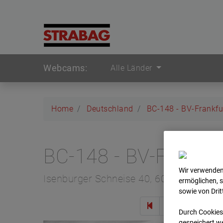
Webcams:
Alle Länder
Home
Deutschland
BC-148 - BV-Frankfu
BC-148 - BV-Frankfu
Wir verwenden
Isenburger Schneise 40, 60528 Frankfur
ermöglichen, 
sowie von Dri
Zur 
Durch Cookies
gespeichert we