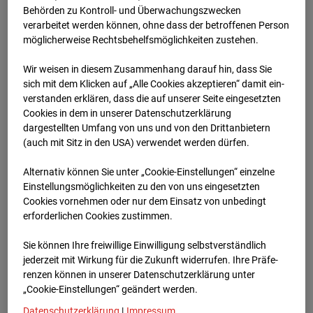
Schneise (Cam 1)
Behörden zu Kontroll- und Überwachungszwecken
verarbeitet werden können, ohne dass der betroffenen Person
Isenburger Schneise 40, 60528 Frankfurt
möglicherweise Rechtsbehelfsmöglichkeiten zustehen.
Zur Übersicht
Wir weisen in diesem Zusammenhang darauf hin, dass Sie
sich mit dem Klicken auf „Alle Cookies akzeptieren“ damit ein­
Archivdatum:
01.12.2025 18:32,
ver­standen erklären, dass die auf unserer Seite eingesetzten
Europe/Berlin
Cookies in dem in unserer Datenschutzerklärung
dargestellten Umfang von uns und von den Drittanbietern
(auch mit Sitz in den USA) verwendet werden dürfen.
Alternativ können Sie unter „Cookie-Einstellungen“ einzelne
Einstellungsmöglichkeiten zu den von uns eingesetzten
Cookies vornehmen oder nur dem Einsatz von unbedingt
erforderlichen Cookies zustimmen.
Sie können Ihre freiwillige Einwilligung selbstverständlich
jederzeit mit Wirkung für die Zukunft widerrufen. Ihre Prä­fe­
renzen können in unserer Datenschutzerklärung unter
„Cookie-Einstellungen“ geändert werden.
Datenschutzerklärung
|
Impressum