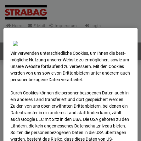
Home
E-Mail
Impressum
Login
Deutsch
/
English
Webcams:
Alle Länder
Wir verwenden unterschiedliche Cookies, um Ihnen die best­
mögliche Nutzung unserer Website zu ermöglichen, sowie um
unsere Website fortlaufend zu verbessern. Mit den Cookies
werden von uns sowie von Drittanbietern unter anderem auch
Home
Deutschland
personenbezogene Daten verarbeitet.
BC-148 - BV-Frankfurt EÜ Isenburger Schneise (Cam 1)
Archiv
2025
12
01
18:32
Durch Cookies können die personenbezogenen Daten auch in
ein anderes Land transferiert und dort gespeichert werden.
Zu den von uns oben erwähnten Drittanbietern, bei denen ein
BC-148 - BV-Frankfurt
Datentransfer in ein anderes Land stattfinden kann, zählt
auch Google LLC mit Sitz in den USA. Die USA gehören zu den
EÜ Isenburger
Ländern, die kein angemessenes Datenschutzniveau bieten.
Sollten die personenbezogenen Daten in die USA übertragen
werden, besteht das Risiko, dass diese Daten von US-