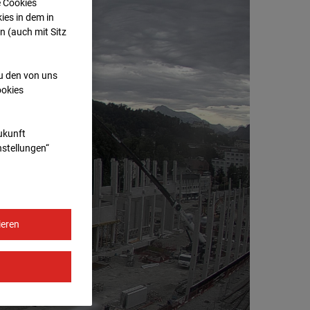
e Cookies
ies in dem in
n (auch mit Sitz
zu den von uns
ookies
Zukunft
nstellungen“
ieren