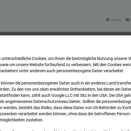
Home
 unterschiedliche Cookies, um Ihnen die best­mögliche Nutzung unserer 
enstraße
Archiv
2026
07
08
09:15
sowie um unsere Website fortlaufend zu verbessern. Mit den Cookies wer
ttanbietern unter anderem auch personenbezogene Daten verarbeitet.
 können die personenbezogenen Daten auch in ein anderes Land transferi
stenstraße
rden. Zu den von uns oben erwähnten Drittanbietern, bei denen ein Daten
tattfinden kann, zählt auch Google LLC mit Sitz in den USA. Die USA ge
kein angemessenes Datenschutzniveau bieten. Sollten die personenbezoge
n werden, besteht das Risiko, dass diese Daten von US-Behörden zu Kontr
wecken verarbeitet werden können, ohne dass der betroffenen Person
möglichkeiten zustehen.
Archivd
bersicht