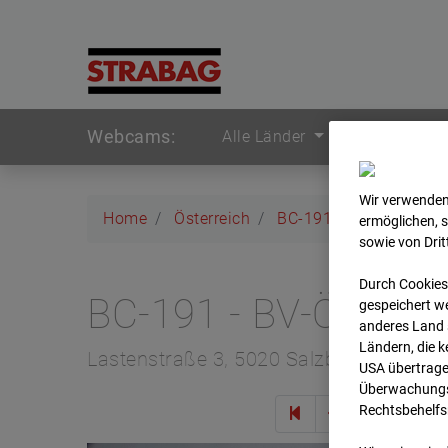
Webcams:
Alle Länder
Wir verwenden
Home
Österreich
BC-191 - BV-ÖBB Last
ermöglichen, 
sowie von Dri
Durch Cookies
BC-191 - BV-ÖBB La
gespeichert we
anderes Land s
Ländern, die 
Lastenstraße 3, 5020 Salzburg
USA übertrage
Überwachungsz
Rechtsbehelfs
Zur Ü