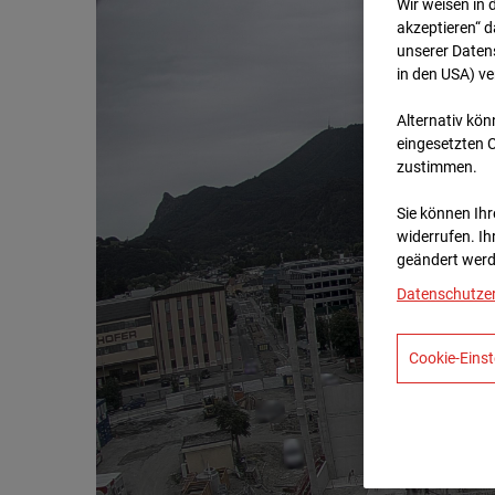
Wir weisen in 
akzeptieren“ d
unserer Daten
in den USA) v
Alternativ kön
eingesetzten 
zustimmen.
Sie können Ihre
widerrufen. Ih
geändert werd
Datenschutze
Cookie-Einst