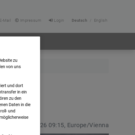
E-Mail
Impressum
Login
Deutsch
/
English
Website zu
den von uns
ert und dort
transfer in ein
hören zu den
nen Daten in die
oll- und
 möglicherweise
atum:
08.07.2026 09:15, Europe/Vienna