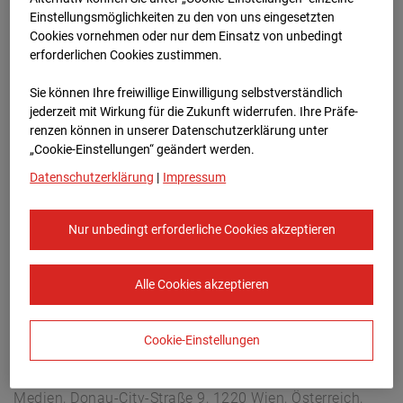
Lastenstraße 3, 5020 Salzburg
Einstellungsmöglichkeiten zu den von uns eingesetzten
Zur Übersicht
Cookies vornehmen oder nur dem Einsatz von unbedingt
erforderlichen Cookies zustimmen.
Archivdatum:
08.07.2026 09:30,
Sie können Ihre freiwillige Einwilligung selbstverständlich
Europe/Vienna
jederzeit mit Wirkung für die Zukunft widerrufen. Ihre Prä­fe­
renzen können in unserer Datenschutzerklärung unter
„Cookie-Einstellungen“ geändert werden.
Datenschutzerklärung
|
Impressum
Nur unbedingt erforderliche Cookies akzeptieren
Alle Cookies akzeptieren
Cookie-Einstellungen
STRABAG SE
Konzern-Kommunikation Internet/Neue
Medien, Donau-City-Straße 9, 1220 Wien, Österreich,