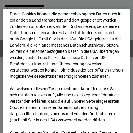
personenbezogene Daten verarbeitet.
Durch Cookies können die personenbezogenen Daten auch in
ein anderes Land transferiert und dort gespeichert werden.
Home
E-Mail
Impressum
Login
Zu den von uns oben erwähnten Drittanbietern, bei denen ein
Datentransfer in ein anderes Land stattfinden kann, zählt
Deutsch
/
English
auch Google LLC mit Sitz in den USA. Die USA gehören zu den
Ländern, die kein angemessenes Datenschutzniveau bieten.
Webcams:
Alle Länder
Sollten die personenbezogenen Daten in die USA übertragen
werden, besteht das Risiko, dass diese Daten von US-
Behörden zu Kontroll- und Überwachungszwecken
verarbeitet werden können, ohne dass der betroffenen Person
Home
Österreich
möglicherweise Rechtsbehelfsmöglichkeiten zustehen.
BC-191 - BV-ÖBB Lastenstraße
Archiv
2026
07
08
09:30
Wir weisen in diesem Zusammenhang darauf hin, dass Sie
sich mit dem Klicken auf „Alle Cookies akzeptieren“ damit ein­
BC-191 - BV-ÖBB
ver­standen erklären, dass die auf unserer Seite eingesetzten
Cookies in dem in unserer Datenschutzerklärung
dargestellten Umfang von uns und von den Drittanbietern
Lastenstraße
(auch mit Sitz in den USA) verwendet werden dürfen.
Alternativ können Sie unter „Cookie-Einstellungen“ einzelne