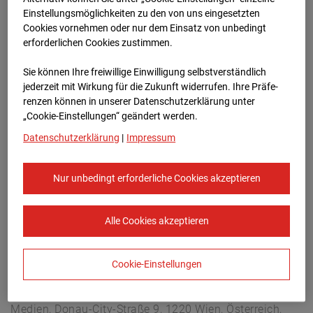
Lastenstraße 3, 5020 Salzburg
Einstellungsmöglichkeiten zu den von uns eingesetzten
Zur Übersicht
Cookies vornehmen oder nur dem Einsatz von unbedingt
erforderlichen Cookies zustimmen.
Archivdatum:
08.07.2026 09:45,
Sie können Ihre freiwillige Einwilligung selbstverständlich
Europe/Vienna
jederzeit mit Wirkung für die Zukunft widerrufen. Ihre Prä­fe­
renzen können in unserer Datenschutzerklärung unter
„Cookie-Einstellungen“ geändert werden.
Datenschutzerklärung
|
Impressum
Nur unbedingt erforderliche Cookies akzeptieren
Alle Cookies akzeptieren
Cookie-Einstellungen
STRABAG SE
Konzern-Kommunikation Internet/Neue
Medien, Donau-City-Straße 9, 1220 Wien, Österreich,