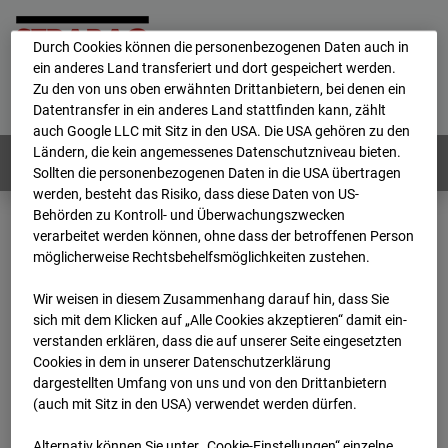
personenbezogene Daten verarbeitet.
Durch Cookies können die personenbezogenen Daten auch in
ein anderes Land transferiert und dort gespeichert werden.
Home
E-Mail
Impressum
Login
Zu den von uns oben erwähnten Drittanbietern, bei denen ein
Datentransfer in ein anderes Land stattfinden kann, zählt
Deutsch
/
English
auch Google LLC mit Sitz in den USA. Die USA gehören zu den
Ländern, die kein angemessenes Datenschutzniveau bieten.
Webcams:
Alle Länder
Sollten die personenbezogenen Daten in die USA übertragen
werden, besteht das Risiko, dass diese Daten von US-
Behörden zu Kontroll- und Überwachungszwecken
verarbeitet werden können, ohne dass der betroffenen Person
Home
Österreich
möglicherweise Rechtsbehelfsmöglichkeiten zustehen.
BC-191 - BV-ÖBB Lastenstraße
Archiv
2026
07
08
09:45
Wir weisen in diesem Zusammenhang darauf hin, dass Sie
sich mit dem Klicken auf „Alle Cookies akzeptieren“ damit ein­
BC-191 - BV-ÖBB
ver­standen erklären, dass die auf unserer Seite eingesetzten
Cookies in dem in unserer Datenschutzerklärung
dargestellten Umfang von uns und von den Drittanbietern
Lastenstraße
(auch mit Sitz in den USA) verwendet werden dürfen.
Alternativ können Sie unter „Cookie-Einstellungen“ einzelne