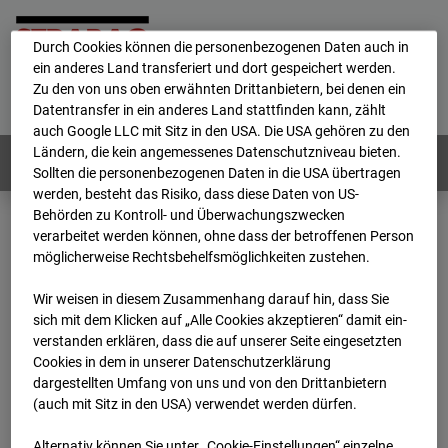
personenbezogene Daten verarbeitet.
Durch Cookies können die personenbezogenen Daten auch in
ein anderes Land transferiert und dort gespeichert werden.
Home
E-Mail
Impressum
Login
Zu den von uns oben erwähnten Drittanbietern, bei denen ein
Datentransfer in ein anderes Land stattfinden kann, zählt
Deutsch
/
English
auch Google LLC mit Sitz in den USA. Die USA gehören zu den
Ländern, die kein angemessenes Datenschutzniveau bieten.
Webcams:
Alle Länder
Sollten die personenbezogenen Daten in die USA übertragen
werden, besteht das Risiko, dass diese Daten von US-
Behörden zu Kontroll- und Überwachungszwecken
verarbeitet werden können, ohne dass der betroffenen Person
Home
Österreich
möglicherweise Rechtsbehelfsmöglichkeiten zustehen.
BC-191 - BV-ÖBB Lastenstraße
Archiv
2026
07
08
18:45
Wir weisen in diesem Zusammenhang darauf hin, dass Sie
sich mit dem Klicken auf „Alle Cookies akzeptieren“ damit ein­
BC-191 - BV-ÖBB
ver­standen erklären, dass die auf unserer Seite eingesetzten
Cookies in dem in unserer Datenschutzerklärung
dargestellten Umfang von uns und von den Drittanbietern
Lastenstraße
(auch mit Sitz in den USA) verwendet werden dürfen.
Alternativ können Sie unter „Cookie-Einstellungen“ einzelne