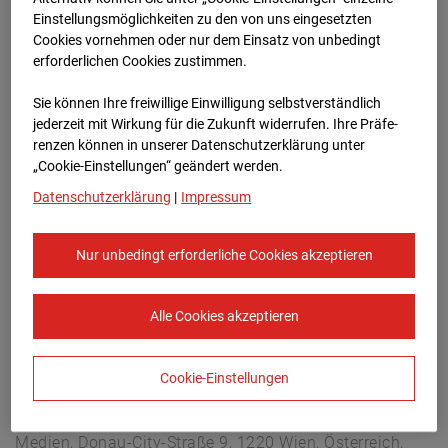
Lastenstraße 3, 5020 Salzburg
Einstellungsmöglichkeiten zu den von uns eingesetzten
Zur Übersicht
Cookies vornehmen oder nur dem Einsatz von unbedingt
erforderlichen Cookies zustimmen.
Archivdatum:
08.07.2026 18:45,
Sie können Ihre freiwillige Einwilligung selbstverständlich
Europe/Vienna
jederzeit mit Wirkung für die Zukunft widerrufen. Ihre Prä­fe­
renzen können in unserer Datenschutzerklärung unter
„Cookie-Einstellungen“ geändert werden.
Datenschutzerklärung
|
Impressum
Nur unbedingt erforderliche Cookies akzeptieren
Alle Cookies akzeptieren
Cookie-Einstellungen
STRABAG SE
Konzern-Kommunikation Internet/Neue
Medien, Donau-City-Straße 9, 1220 Wien, Österreich,