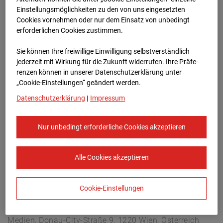
Lastenstraße 3, 5020 Salzburg
Einstellungsmöglichkeiten zu den von uns eingesetzten
Zur Übersicht
Cookies vornehmen oder nur dem Einsatz von unbedingt
erforderlichen Cookies zustimmen.
Archivdatum:
08.07.2026 19:00,
Sie können Ihre freiwillige Einwilligung selbstverständlich
Europe/Vienna
jederzeit mit Wirkung für die Zukunft widerrufen. Ihre Prä­fe­
renzen können in unserer Datenschutzerklärung unter
„Cookie-Einstellungen“ geändert werden.
Datenschutzerklärung
|
Impressum
Nur unbedingt erforderliche Cookies akzeptieren
Alle Cookies akzeptieren
Cookie-Einstellungen
STRABAG SE
Konzern-Kommunikation Internet/Neue
Medien, Donau-City-Straße 9, 1220 Wien, Österreich,