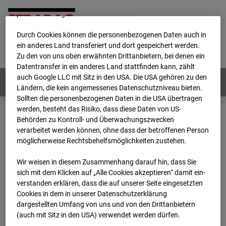
werden von uns sowie von Drittanbietern unter anderem auch
personenbezogene Daten verarbeitet.
Durch Cookies können die personenbezogenen Daten auch in
Home
E-Mail
Impressum
Login
ein anderes Land transferiert und dort gespeichert werden.
Zu den von uns oben erwähnten Drittanbietern, bei denen ein
Deutsch
/
English
Datentransfer in ein anderes Land stattfinden kann, zählt
auch Google LLC mit Sitz in den USA. Die USA gehören zu den
Webcams:
Alle Länder
Ländern, die kein angemessenes Datenschutzniveau bieten.
Sollten die personenbezogenen Daten in die USA übertragen
werden, besteht das Risiko, dass diese Daten von US-
Behörden zu Kontroll- und Überwachungszwecken
Home
Deutschland
verarbeitet werden können, ohne dass der betroffenen Person
BC-120 - BV W2 Campus BT 1-3
Archiv
möglicherweise Rechtsbehelfsmöglichkeiten zustehen.
2026
07
08
06:35
Wir weisen in diesem Zusammenhang darauf hin, dass Sie
BC-120 - BV W2
sich mit dem Klicken auf „Alle Cookies akzeptieren“ damit ein­
ver­standen erklären, dass die auf unserer Seite eingesetzten
Cookies in dem in unserer Datenschutzerklärung
Campus BT 1-3
dargestellten Umfang von uns und von den Drittanbietern
(auch mit Sitz in den USA) verwendet werden dürfen.