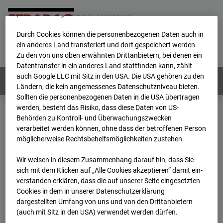
werden von uns sowie von Drittanbietern unter anderem auch
personenbezogene Daten verarbeitet.
Durch Cookies können die personenbezogenen Daten auch in
Home
E-Mail
Impressum
Login
ein anderes Land transferiert und dort gespeichert werden.
Zu den von uns oben erwähnten Drittanbietern, bei denen ein
Deutsch
/
English
Datentransfer in ein anderes Land stattfinden kann, zählt
auch Google LLC mit Sitz in den USA. Die USA gehören zu den
Webcams:
Alle Länder
Ländern, die kein angemessenes Datenschutzniveau bieten.
Sollten die personenbezogenen Daten in die USA übertragen
werden, besteht das Risiko, dass diese Daten von US-
Behörden zu Kontroll- und Überwachungszwecken
Home
Deutschland
verarbeitet werden können, ohne dass der betroffenen Person
BC-120 - BV W2 Campus BT 1-3
Archiv
möglicherweise Rechtsbehelfsmöglichkeiten zustehen.
2026
07
08
06:50
Wir weisen in diesem Zusammenhang darauf hin, dass Sie
BC-120 - BV W2
sich mit dem Klicken auf „Alle Cookies akzeptieren“ damit ein­
ver­standen erklären, dass die auf unserer Seite eingesetzten
Cookies in dem in unserer Datenschutzerklärung
Campus BT 1-3
dargestellten Umfang von uns und von den Drittanbietern
(auch mit Sitz in den USA) verwendet werden dürfen.