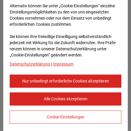
Bauvorhaben Am Wallgraben 99, 70565
Alternativ können Sie unter „Cookie-Einstellungen“ einzelne
Stuttgart
Einstellungsmöglichkeiten zu den von uns eingesetzten
Cookies vornehmen oder nur dem Einsatz von unbedingt
Zur Übersicht
erforderlichen Cookies zustimmen.
Archivdatum:
08.07.2026 06:50,
Sie können Ihre freiwillige Einwilligung selbstverständlich
Europe/Berlin
jederzeit mit Wirkung für die Zukunft widerrufen. Ihre Prä­fe­
renzen können in unserer Datenschutzerklärung unter
„Cookie-Einstellungen“ geändert werden.
Datenschutzerklärung
|
Impressum
Nur unbedingt erforderliche Cookies akzeptieren
Alle Cookies akzeptieren
Cookie-Einstellungen
STRABAG SE
Konzern-Kommunikation Internet/Neue