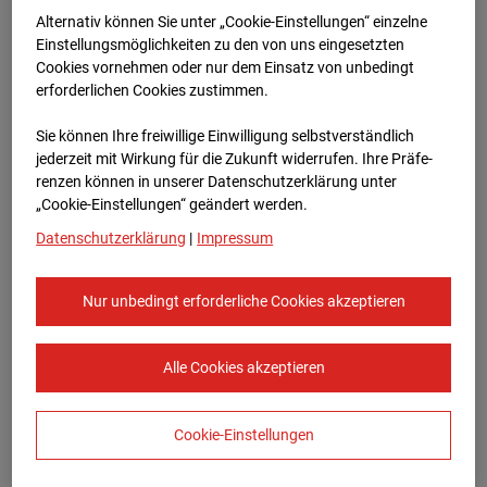
Bauvorhaben Am Wallgraben 99, 70565
Alternativ können Sie unter „Cookie-Einstellungen“ einzelne
Stuttgart
Einstellungsmöglichkeiten zu den von uns eingesetzten
Cookies vornehmen oder nur dem Einsatz von unbedingt
Zur Übersicht
erforderlichen Cookies zustimmen.
Archivdatum:
08.07.2026 07:05,
Sie können Ihre freiwillige Einwilligung selbstverständlich
Europe/Berlin
jederzeit mit Wirkung für die Zukunft widerrufen. Ihre Prä­fe­
renzen können in unserer Datenschutzerklärung unter
„Cookie-Einstellungen“ geändert werden.
Datenschutzerklärung
|
Impressum
Nur unbedingt erforderliche Cookies akzeptieren
Alle Cookies akzeptieren
Cookie-Einstellungen
STRABAG SE
Konzern-Kommunikation Internet/Neue