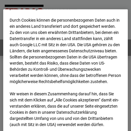
werden von uns sowie von Drittanbietern unter anderem auch
personenbezogene Daten verarbeitet.
Durch Cookies können die personenbezogenen Daten auch in
Home
E-Mail
Impressum
Login
ein anderes Land transferiert und dort gespeichert werden.
Zu den von uns oben erwähnten Drittanbietern, bei denen ein
Deutsch
/
English
Datentransfer in ein anderes Land stattfinden kann, zählt
auch Google LLC mit Sitz in den USA. Die USA gehören zu den
Webcams:
Alle Länder
Ländern, die kein angemessenes Datenschutzniveau bieten.
Sollten die personenbezogenen Daten in die USA übertragen
werden, besteht das Risiko, dass diese Daten von US-
Behörden zu Kontroll- und Überwachungszwecken
Home
Deutschland
verarbeitet werden können, ohne dass der betroffenen Person
BC-120 - BV W2 Campus BT 1-3
Archiv
möglicherweise Rechtsbehelfsmöglichkeiten zustehen.
2026
07
08
07:05
Wir weisen in diesem Zusammenhang darauf hin, dass Sie
BC-120 - BV W2
sich mit dem Klicken auf „Alle Cookies akzeptieren“ damit ein­
ver­standen erklären, dass die auf unserer Seite eingesetzten
Cookies in dem in unserer Datenschutzerklärung
Campus BT 1-3
dargestellten Umfang von uns und von den Drittanbietern
(auch mit Sitz in den USA) verwendet werden dürfen.