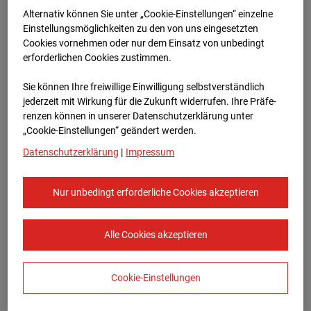
Bauvorhaben Am Wallgraben 99, 70565
Alternativ können Sie unter „Cookie-Einstellungen“ einzelne
Stuttgart
Einstellungsmöglichkeiten zu den von uns eingesetzten
Cookies vornehmen oder nur dem Einsatz von unbedingt
Zur Übersicht
erforderlichen Cookies zustimmen.
Archivdatum:
08.07.2026 10:55,
Sie können Ihre freiwillige Einwilligung selbstverständlich
Europe/Berlin
jederzeit mit Wirkung für die Zukunft widerrufen. Ihre Prä­fe­
renzen können in unserer Datenschutzerklärung unter
„Cookie-Einstellungen“ geändert werden.
Datenschutzerklärung
|
Impressum
Nur unbedingt erforderliche Cookies akzeptieren
Alle Cookies akzeptieren
Cookie-Einstellungen
STRABAG SE
Konzern-Kommunikation Internet/Neue