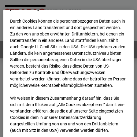
werden von uns sowie von Drittanbietern unter anderem auch
personenbezogene Daten verarbeitet.
Durch Cookies können die personenbezogenen Daten auch in
Home
E-Mail
Impressum
Login
ein anderes Land transferiert und dort gespeichert werden.
Zu den von uns oben erwähnten Drittanbietern, bei denen ein
Deutsch
/
English
Datentransfer in ein anderes Land stattfinden kann, zählt
auch Google LLC mit Sitz in den USA. Die USA gehören zu den
Webcams:
Alle Länder
Ländern, die kein angemessenes Datenschutzniveau bieten.
Sollten die personenbezogenen Daten in die USA übertragen
werden, besteht das Risiko, dass diese Daten von US-
Behörden zu Kontroll- und Überwachungszwecken
Home
Deutschland
verarbeitet werden können, ohne dass der betroffenen Person
BC-120 - BV W2 Campus BT 1-3
Archiv
möglicherweise Rechtsbehelfsmöglichkeiten zustehen.
2026
07
08
10:55
Wir weisen in diesem Zusammenhang darauf hin, dass Sie
BC-120 - BV W2
sich mit dem Klicken auf „Alle Cookies akzeptieren“ damit ein­
ver­standen erklären, dass die auf unserer Seite eingesetzten
Cookies in dem in unserer Datenschutzerklärung
Campus BT 1-3
dargestellten Umfang von uns und von den Drittanbietern
(auch mit Sitz in den USA) verwendet werden dürfen.