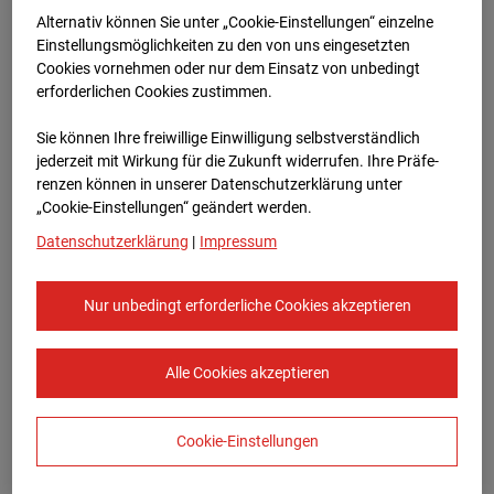
Bauvorhaben Am Wallgraben 99, 70565
Alternativ können Sie unter „Cookie-Einstellungen“ einzelne
Stuttgart
Einstellungsmöglichkeiten zu den von uns eingesetzten
Cookies vornehmen oder nur dem Einsatz von unbedingt
Zur Übersicht
erforderlichen Cookies zustimmen.
Archivdatum:
08.07.2026 11:10,
Sie können Ihre freiwillige Einwilligung selbstverständlich
Europe/Berlin
jederzeit mit Wirkung für die Zukunft widerrufen. Ihre Prä­fe­
renzen können in unserer Datenschutzerklärung unter
„Cookie-Einstellungen“ geändert werden.
Datenschutzerklärung
|
Impressum
Nur unbedingt erforderliche Cookies akzeptieren
Alle Cookies akzeptieren
Cookie-Einstellungen
STRABAG SE
Konzern-Kommunikation Internet/Neue