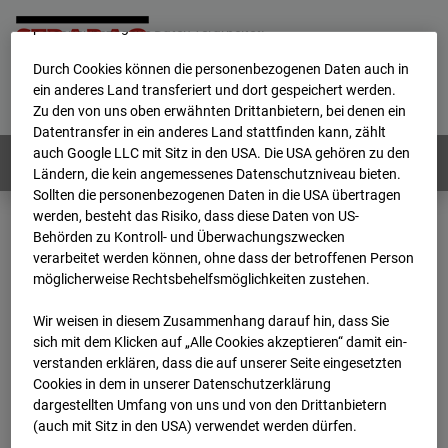
werden von uns sowie von Drittanbietern unter anderem auch
personenbezogene Daten verarbeitet.
Durch Cookies können die personenbezogenen Daten auch in
Home
E-Mail
Impressum
Login
ein anderes Land transferiert und dort gespeichert werden.
Zu den von uns oben erwähnten Drittanbietern, bei denen ein
Deutsch
/
English
Datentransfer in ein anderes Land stattfinden kann, zählt
auch Google LLC mit Sitz in den USA. Die USA gehören zu den
Webcams:
Alle Länder
Ländern, die kein angemessenes Datenschutzniveau bieten.
Sollten die personenbezogenen Daten in die USA übertragen
werden, besteht das Risiko, dass diese Daten von US-
Behörden zu Kontroll- und Überwachungszwecken
Home
Deutschland
verarbeitet werden können, ohne dass der betroffenen Person
BC-120 - BV W2 Campus BT 1-3
Archiv
möglicherweise Rechtsbehelfsmöglichkeiten zustehen.
2026
07
08
11:10
Wir weisen in diesem Zusammenhang darauf hin, dass Sie
BC-120 - BV W2
sich mit dem Klicken auf „Alle Cookies akzeptieren“ damit ein­
ver­standen erklären, dass die auf unserer Seite eingesetzten
Cookies in dem in unserer Datenschutzerklärung
Campus BT 1-3
dargestellten Umfang von uns und von den Drittanbietern
(auch mit Sitz in den USA) verwendet werden dürfen.