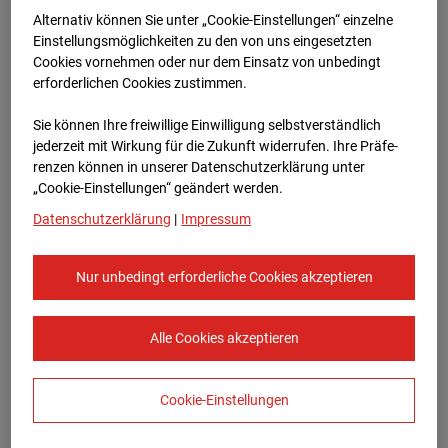
Bauvorhaben Am Wallgraben 99, 70565
Alternativ können Sie unter „Cookie-Einstellungen“ einzelne
Stuttgart
Einstellungsmöglichkeiten zu den von uns eingesetzten
Cookies vornehmen oder nur dem Einsatz von unbedingt
Zur Übersicht
erforderlichen Cookies zustimmen.
Archivdatum:
08.07.2026 13:55,
Sie können Ihre freiwillige Einwilligung selbstverständlich
Europe/Berlin
jederzeit mit Wirkung für die Zukunft widerrufen. Ihre Prä­fe­
renzen können in unserer Datenschutzerklärung unter
„Cookie-Einstellungen“ geändert werden.
Datenschutzerklärung
|
Impressum
Nur unbedingt erforderliche Cookies akzeptieren
Alle Cookies akzeptieren
Cookie-Einstellungen
STRABAG SE
Konzern-Kommunikation Internet/Neue