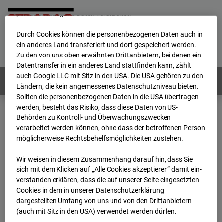
werden von uns sowie von Drittanbietern unter anderem auch
personenbezogene Daten verarbeitet.
Durch Cookies können die personenbezogenen Daten auch in
Home
E-Mail
Impressum
Login
ein anderes Land transferiert und dort gespeichert werden.
Zu den von uns oben erwähnten Drittanbietern, bei denen ein
Deutsch
/
English
Datentransfer in ein anderes Land stattfinden kann, zählt
auch Google LLC mit Sitz in den USA. Die USA gehören zu den
Webcams:
Alle Länder
Ländern, die kein angemessenes Datenschutzniveau bieten.
Sollten die personenbezogenen Daten in die USA übertragen
werden, besteht das Risiko, dass diese Daten von US-
Behörden zu Kontroll- und Überwachungszwecken
Home
Deutschland
verarbeitet werden können, ohne dass der betroffenen Person
BC-120 - BV W2 Campus BT 1-3
Archiv
möglicherweise Rechtsbehelfsmöglichkeiten zustehen.
2026
07
08
13:55
Wir weisen in diesem Zusammenhang darauf hin, dass Sie
BC-120 - BV W2
sich mit dem Klicken auf „Alle Cookies akzeptieren“ damit ein­
ver­standen erklären, dass die auf unserer Seite eingesetzten
Cookies in dem in unserer Datenschutzerklärung
Campus BT 1-3
dargestellten Umfang von uns und von den Drittanbietern
(auch mit Sitz in den USA) verwendet werden dürfen.