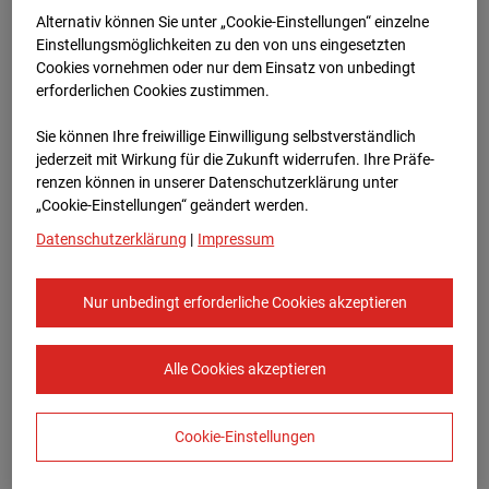
Bauvorhaben Am Wallgraben 99, 70565
Alternativ können Sie unter „Cookie-Einstellungen“ einzelne
Stuttgart
Einstellungsmöglichkeiten zu den von uns eingesetzten
Cookies vornehmen oder nur dem Einsatz von unbedingt
Zur Übersicht
erforderlichen Cookies zustimmen.
Archivdatum:
08.07.2026 14:25,
Sie können Ihre freiwillige Einwilligung selbstverständlich
Europe/Berlin
jederzeit mit Wirkung für die Zukunft widerrufen. Ihre Prä­fe­
renzen können in unserer Datenschutzerklärung unter
„Cookie-Einstellungen“ geändert werden.
Datenschutzerklärung
|
Impressum
Nur unbedingt erforderliche Cookies akzeptieren
Alle Cookies akzeptieren
Cookie-Einstellungen
STRABAG SE
Konzern-Kommunikation Internet/Neue