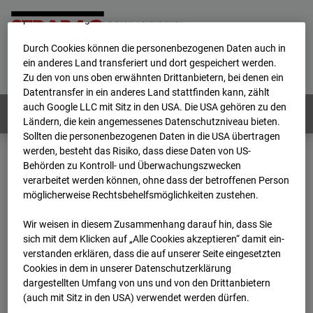
werden von uns sowie von Drittanbietern unter anderem auch
personenbezogene Daten verarbeitet.
Durch Cookies können die personenbezogenen Daten auch in
Home
E-Mail
Impressum
Login
ein anderes Land transferiert und dort gespeichert werden.
Zu den von uns oben erwähnten Drittanbietern, bei denen ein
Deutsch
/
English
Datentransfer in ein anderes Land stattfinden kann, zählt
auch Google LLC mit Sitz in den USA. Die USA gehören zu den
Webcams:
Alle Länder
Ländern, die kein angemessenes Datenschutzniveau bieten.
Sollten die personenbezogenen Daten in die USA übertragen
werden, besteht das Risiko, dass diese Daten von US-
Behörden zu Kontroll- und Überwachungszwecken
Home
Deutschland
verarbeitet werden können, ohne dass der betroffenen Person
BC-120 - BV W2 Campus BT 1-3
Archiv
möglicherweise Rechtsbehelfsmöglichkeiten zustehen.
2026
07
08
14:25
Wir weisen in diesem Zusammenhang darauf hin, dass Sie
BC-120 - BV W2
sich mit dem Klicken auf „Alle Cookies akzeptieren“ damit ein­
ver­standen erklären, dass die auf unserer Seite eingesetzten
Cookies in dem in unserer Datenschutzerklärung
Campus BT 1-3
dargestellten Umfang von uns und von den Drittanbietern
(auch mit Sitz in den USA) verwendet werden dürfen.